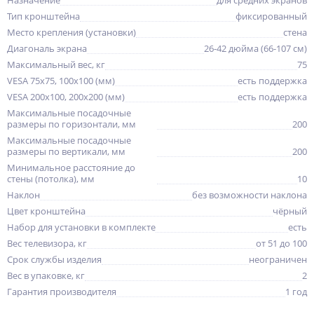
Назначение
для средних экранов
Тип кронштейна
фиксированный
Место крепления (установки)
стена
Диагональ экрана
26-42 дюйма (66-107 см)
Максимальный вес, кг
75
VESA 75x75, 100x100 (мм)
есть поддержка
VESA 200x100, 200x200 (мм)
есть поддержка
Максимальные посадочные
размеры по горизонтали, мм
200
Максимальные посадочные
размеры по вертикали, мм
200
Минимальное расстояние до
стены (потолка), мм
10
Наклон
без возможности наклона
Цвет кронштейна
чёрный
Набор для установки в комплекте
есть
Вес телевизора, кг
от 51 до 100
Срок службы изделия
неограничен
Вес в упаковке, кг
2
Гарантия производителя
1 год