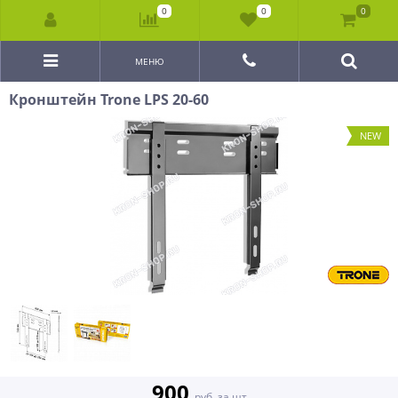
0
0
0
МЕНЮ
Кронштейн Trone LPS 20-60
NEW
900
руб. за шт