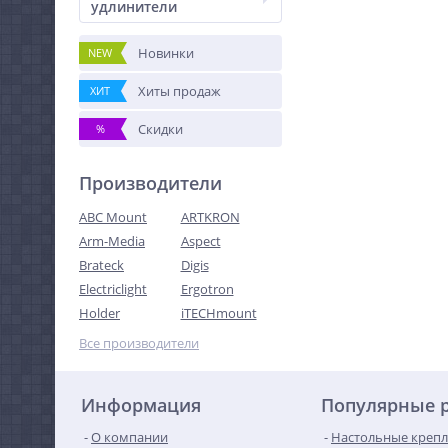
удлинители
Новинки
NEW
Хиты продаж
ХИТ
Скидки
%
Производители
ABC Mount
ARTKRON
Arm-Media
Aspect
Brateck
Digis
Electriclight
Ergotron
Holder
iTECHmount
Все производители
Информация
Популярные 
О компании
Настольные крепл