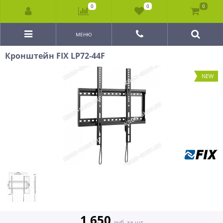
0
0
0
МЕНЮ
Кронштейн FIX LP72-44F
NEW
1 650
руб. за шт