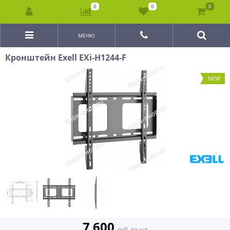
0
0
0
МЕНЮ
Кронштейн Exell EXi-H1244-F
NEW
7 600
руб. за шт