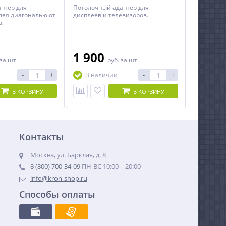
птер для
Потолочный адаптер для
лея диагональю от
дисплеев и телевизоров.
в.
1 900
за шт
руб.
за шт
-
+
-
+
В наличии
В КОРЗИНУ
В КОРЗИНУ
Контакты
Москва, ул. Барклая, д. 8
8 (800) 700-34-09
ПН-ВС 10:00 – 20:00
info@kron-shop.ru
Способы оплаты