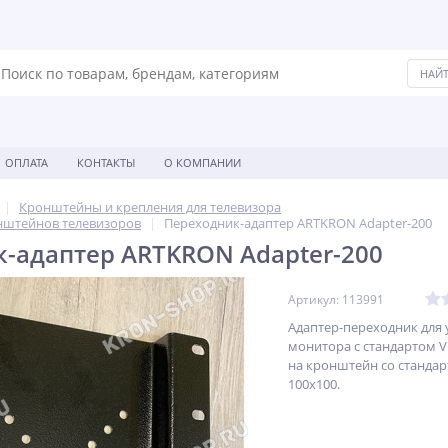
ОПЛАТА
КОНТАКТЫ
О КОМПАНИИ
Кронштейны и крепления для телевизора
нштейнов телевизоров
Переходник-адаптер ARTKRON Adapter-200
-адаптер ARTKRON Adapter-200
Артикул: 113991
Адаптер-переходник для 
монитора с стандартом V
на кронштейн со станда
100x100.