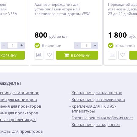
для
Адаптер-переходник для
Переходной ада
 или
установки монитора или
установки дисп
ртом VESA
телевизора с стандартом VESA
23 до 42 дюймо
0х200,
200x200, 200x100 на кронштейн со
н со
стандартом VESA 100x100.
x200.
800
1 800
руб.
за шт
руб.
-
+
-
+
В наличии
В наличии
 КОРЗИНУ
В КОРЗИНУ
разделы
ения для мониторов
Крепления для планшетов
ния для мониторов
Крепления для телевизоров
ения для проекторов
Крепления для ПК и AV-
аппаратуры
ния для проекторов
Готовые решения рабочих мест
ные крепления для
Крепления для видеостен
лифты для проекторов