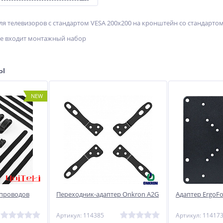
я телевизоров с стандартом VESA 200x200 на кронштейн со стандартом 
не входит монтажный набор
ры
NEW
 проводов
Переходник-адаптер Onkron A2G
Адаптер ErgoFo
Артикул: 114385
Артикул: 11417