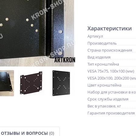
Характеристики
Артикул
Производитель
Страна происхождения
Вид изделия
Тип кронштейна
VESA 75x75, 100x100 (мм)
VESA 200x100, 200x200 (м
Цвет кронштейна
Набор для установки в к
Срок службы изделия
Вес в упаковке, кг
Гарантия производителя
ОТЗЫВЫ И ВОПРОСЫ
(0)