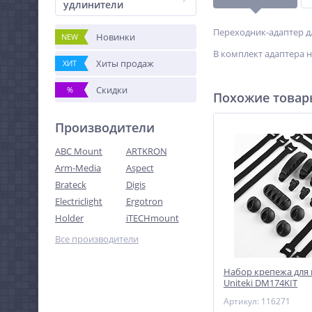
удлинители
Переходник-адаптер дл
Новинки
NEW
В комплект адаптера 
Хиты продаж
ХИТ
Скидки
%
Похожие това
Производители
ABC Mount
ARTKRON
Arm-Media
Aspect
Brateck
Digis
Electriclight
Ergotron
Holder
iTECHmount
Все производители
Набор крепежа для
Uniteki DM174KIT
Артикул: 116271