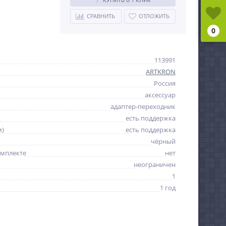
СРАВНИТЬ
ОТЛОЖИТЬ
0
113991
ARTKRON
Россия
аксессуар
адаптер-переходник
есть поддержка
м)
есть поддержка
чёрный
омплекте
нет
неограничен
1
1 год