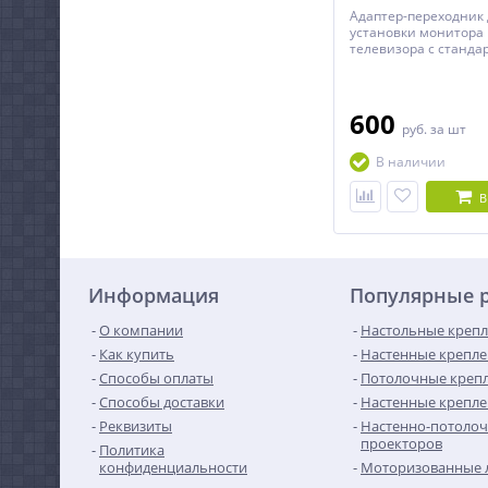
Адаптер-переходник 
установки монитора
телевизора с станда
300x300, 200х400, 40
400х400 на кронштей
стандартом VESA 200
600
руб.
за шт
В наличии
В
Информация
Популярные 
О компании
Настольные крепл
Как купить
Настенные крепле
Способы оплаты
Потолочные крепл
Способы доставки
Настенные крепле
Реквизиты
Настенно-потолоч
проекторов
Политика
конфиденциальности
Моторизованные 