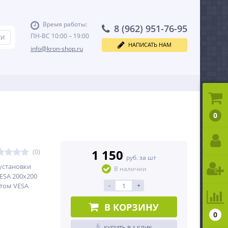
Время работы:
8 (962) 951-76-95
ПН-ВС 10:00 – 19:00
НАПИСАТЬ НАМ
info@kron-shop.ru
0
1 150
(0)
руб. за шт
установки
В наличии
ESA 200x200
-
+
ртом VESA
В КОРЗИНУ
0
КУПИТЬ В 1 КЛИК