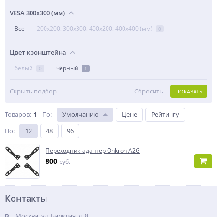
VESA 300x300 (мм)
Все
200x200, 300x300, 400x200, 400x400 (мм)
0
Цвет кронштейна
белый
чёрный
0
1
Скрыть подбор
Сбросить
ПОКАЗАТЬ
Товаров:
1
По
:
Умолчанию
Цене
Рейтингу
По
:
12
48
96
Переходник-адаптер Onkron A2G
800
руб.
Контакты
Москва, ул. Барклая, д. 8