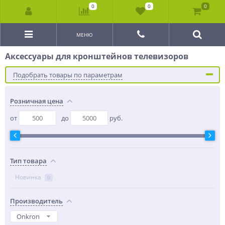
0
0
0
МЕНЮ
Аксессуары для кронштейнов телевизоров
Подобрать товары по параметрам
Розничная цена
от
до
руб.
Тип товара
Новинка
0
Производитель
Onkron