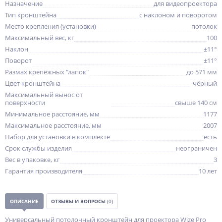
Назначение
для видеопроектора
Тип кронштейна
с наклоном и поворотом
Место крепления (установки)
потолок
Максимальный вес, кг
100
Наклон
±11°
Поворот
±11°
Размах крепёжных "лапок"
до 571 мм
Цвет кронштейна
чёрный
Максимальный вынос от
поверхности
свыше 140 см
Минимальное расстояние, мм
1177
Максимальное расстояние, мм
2007
Набор для установки в комплекте
есть
Срок службы изделия
неограничен
Вес в упаковке, кг
3
Гарантия производителя
10 лет
ОПИСАНИЕ
ОТЗЫВЫ И ВОПРОСЫ
(0)
Универсальный потолочный кронштейн для проектора Wize Pro