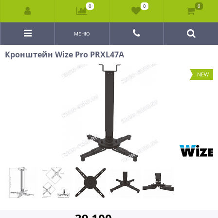
0
0
0
МЕНЮ
Кронштейн Wize Pro PRXL47A
NEW