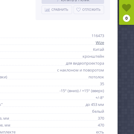
СРАВНИТЬ
ОТЛОЖИТЬ
0
116473
Wize
Китай
кронштейн
для видеопроектора
с наклоном и поворотом
вки)
потолок
35
-15° (вниз) / +15° (вверх)
+/-8°
к"
до 453 мм
белый
е, мм
370
е, мм
470
омплекте
есть