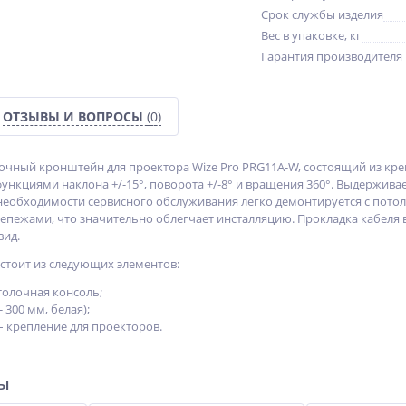
Срок службы изделия
Вес в упаковке, кг
Гарантия производителя
ОТЗЫВЫ И ВОПРОСЫ
(0)
чный кронштейн для проектора Wize Pro PRG11A-W, состоящий из крепл
функциями наклона +/-15°, поворота +/-8° и вращения 360°. Выдержива
 необходимости сервисного обслуживания легко демонтируется с потол
пежами, что значительно облегчает инсталляцию. Прокладка кабеля 
вид.
тоит из следующих элементов:
толочная консоль;
- 300 мм, белая);
– крепление для проекторов.
ры