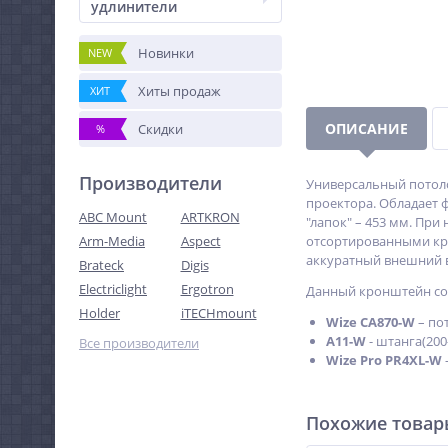
удлинители
Новинки
NEW
Хиты продаж
ХИТ
ОПИСАНИЕ
Скидки
%
Производители
Универсальный потоло
проектора. Обладает 
ABC Mount
ARTKRON
"лапок" – 453 мм. При
Arm-Media
Aspect
отсортированными кре
аккуратный внешний 
Brateck
Digis
Electriclight
Ergotron
Данный кронштейн сос
Holder
iTECHmount
Wize CA870-W
– по
A11-W
- штанга(200
Все производители
Wize Pro PR4XL-W
Похожие това