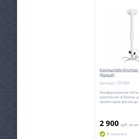
Кронштейн Kromax P
(белый)
Артикул: 101089
Универсальное пото
крепление в белом ц
проекторов весом до 
регулируемым расст
потолка до проектора
2 900
руб.
за шт
В наличии