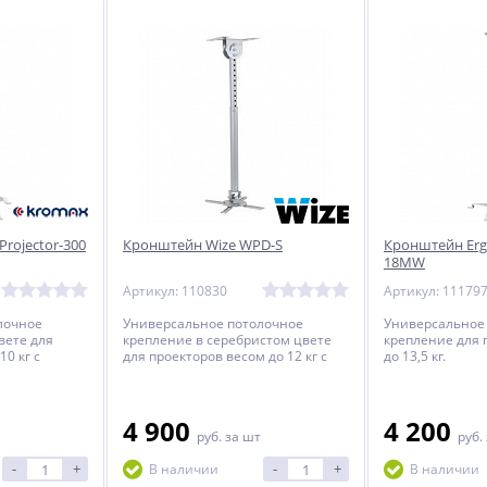
rojector-300
Кронштейн Wize WPD-S
Кронштейн Erg
18MW
Артикул: 110830
Артикул: 11179
лочное
Универсальное потолочное
Универсальное
вете для
крепление в серебристом цвете
крепление для 
10 кг c
для проекторов весом до 12 кг c
до 13,5 кг.
оянием от
регулируемым расстоянием от
.
потолка до проектора.
4 900
4 200
руб.
за шт
руб.
-
+
-
+
В наличии
В наличии