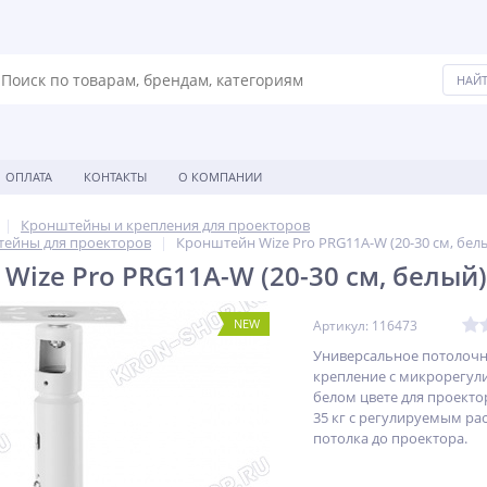
ОПЛАТА
КОНТАКТЫ
О КОМПАНИИ
Кронштейны и крепления для проекторов
ейны для проекторов
Кронштейн Wize Pro PRG11A-W (20-30 см, бел
Wize Pro PRG11A-W (20-30 см, белый)
NEW
Артикул: 116473
Универсальное потолоч
крепление с микрорегул
белом цвете для проекто
35 кг c регулируемым ра
потолка до проектора.