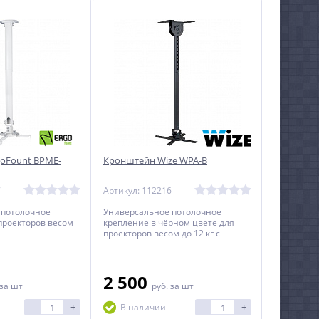
oFount BPME-
Кронштейн Wize WPA-B
7
Артикул: 112216
 потолочное
Универсальное потолочное
проекторов весом
крепление в чёрном цвете для
проекторов весом до 12 кг c
регулируемым расстоянием от
потолка до проектора.
2 500
за шт
руб.
за шт
-
+
-
+
В наличии