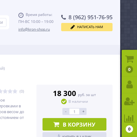
Время работы:
8 (962) 951-76-95
ПН-ВС 10:00 – 19:00
НАПИСАТЬ НАМ
info@kron-shop.ru
ый)
0
18 300
(0)
руб. за шт
ное
В наличии
ировками в
-
+
ров весом до
сстоянием от
В КОРЗИНУ
0
КУПИТЬ В 1 КЛИК