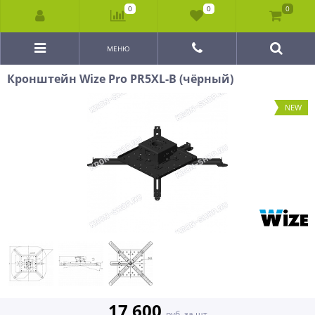
0
0
0
МЕНЮ
Кронштейн Wize Pro PR5XL-B (чёрный)
NEW
17 600
руб. за шт