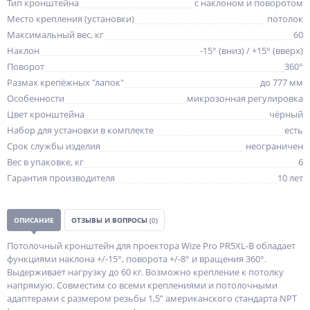
Тип кронштейна
с наклоном и поворотом
Место крепления (установки)
потолок
Максимальный вес, кг
60
Наклон
-15° (вниз) / +15° (вверх)
Поворот
360°
Размах крепёжных "лапок"
до 777 мм
Особенности
микрозонная регулировка
Цвет кронштейна
чёрный
Набор для установки в комплекте
есть
Срок службы изделия
неограничен
Вес в упаковке, кг
6
Гарантия производителя
10 лет
ОПИСАНИЕ
ОТЗЫВЫ И ВОПРОСЫ
(0)
Потолочный кронштейн для проектора Wize Pro PR5XL-B обладает
функциями наклона +/-15°, поворота +/-8° и вращения 360°.
Выдерживает нагрузку до 60 кг. Возможно крепление к потолку
напрямую. Совместим со всеми креплениями и потолочными
адаптерами c размером резьбы 1,5” американского стандарта NPT