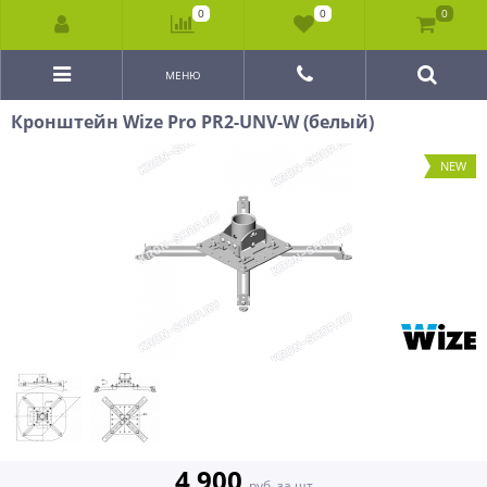
0
0
0
МЕНЮ
Кронштейн Wize Pro PR2-UNV-W (белый)
NEW
4 900
руб. за шт