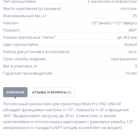
Тип кронштейна
с наклоном и поворотом
Место крепления (установки)
потолок
Максимальный вес, кг
35
Наклон
-15° (вниз) / +15° (вверх)
Поворот
360°
Размах крепёжных "лапок"
до 453 мм
Цвет кронштейна
белый
Набор для установки в комплекте
есть
Срок службы изделия
неограничен
Вес в упаковке, кг
3
Гарантия производителя
10 лет
ОПИСАНИЕ
ОТЗЫВЫ И ВОПРОСЫ
(0)
Потолочный кронштейн для проектора Wize Pro PR2-UNV-W
обладает функциями наклона +/-15°, поворота +/-8° и вращения
360°. Выдерживает нагрузку до 35 кг. Совместим со всеми
креплениями и потолочными адаптерами c размером резьбы 1,5”
американского стандарта NPT (опция, в комплект не входит).