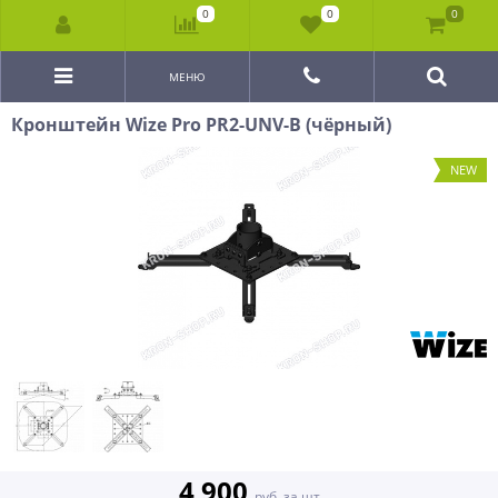
0
0
0
МЕНЮ
Кронштейн Wize Pro PR2-UNV-B (чёрный)
NEW
4 900
руб. за шт