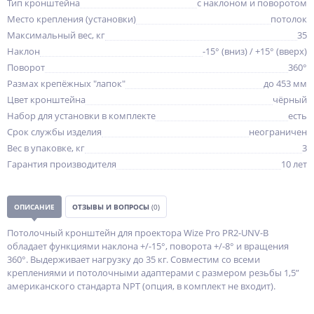
Тип кронштейна
с наклоном и поворотом
Место крепления (установки)
потолок
Максимальный вес, кг
35
Наклон
-15° (вниз) / +15° (вверх)
Поворот
360°
Размах крепёжных "лапок"
до 453 мм
Цвет кронштейна
чёрный
Набор для установки в комплекте
есть
Срок службы изделия
неограничен
Вес в упаковке, кг
3
Гарантия производителя
10 лет
ОПИСАНИЕ
ОТЗЫВЫ И ВОПРОСЫ
(0)
Потолочный кронштейн для проектора Wize Pro PR2-UNV-B
обладает функциями наклона +/-15°, поворота +/-8° и вращения
360°. Выдерживает нагрузку до 35 кг. Совместим со всеми
креплениями и потолочными адаптерами c размером резьбы 1,5”
американского стандарта NPT (опция, в комплект не входит).