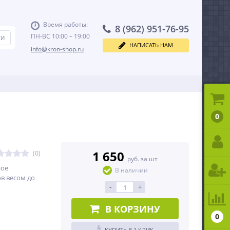
Время работы:
8 (962) 951-76-95
ПН-ВС 10:00 – 19:00
НАПИСАТЬ НАМ
info@kron-shop.ru
0
1 650
(0)
руб. за шт
ное
В наличии
в весом до
-
+
В КОРЗИНУ
0
КУПИТЬ В 1 КЛИК