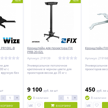
NEW
NEW
 PR10XL-B
Кронштейн для проектора FIX
Кронштейн FIX
PRB-20-02L
Артикул: 219139
Артикул: 21916
ие для
Универсальное потолочное
Универсальное
00 кг с
крепление в черном цвете для
проекторов весо
 вручную без
проекторов весом до 35 кг c
рументов.
регулируемым расстоянием от
потолка до проектора.
9 100
450
 шт
руб.
за шт
руб.
за 
-
+
-
+
В наличии
В наличии
 КОРЗИНУ
В КОРЗИНУ