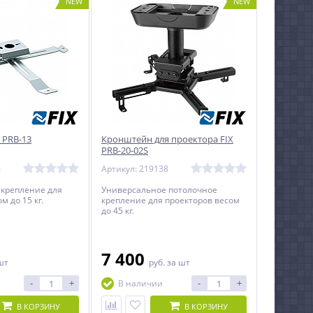
NEW
NEW
 PRB-13
Кронштейн для проектора FIX
PRB-20-02S
6
Артикул: 219138
 крепление для
Универсальное потолочное
м до 15 кг.
крепление для проекторов весом
до 45 кг.
7 400
шт
руб.
за шт
-
+
-
+
В наличии
В КОРЗИНУ
В КОРЗИНУ