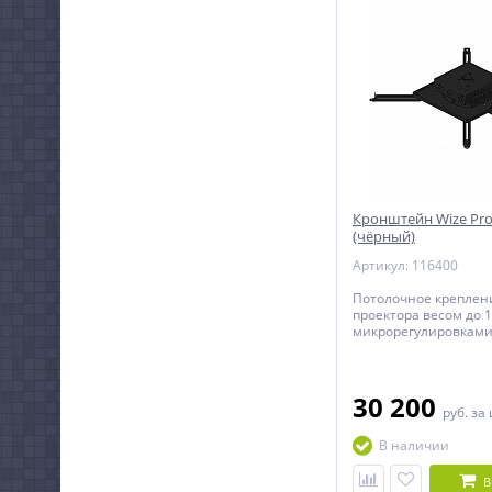
Кронштейн Wize Pro
(чёрный)
Артикул: 116400
Потолочное креплен
проектора весом до 1
микрорегулировками
использования инст
30 200
руб.
за
В наличии
В