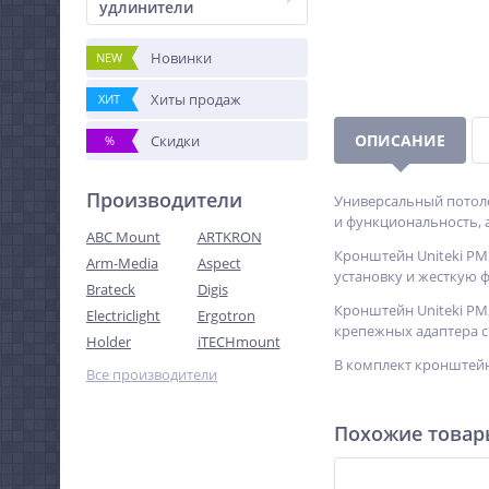
удлинители
Новинки
NEW
Хиты продаж
ХИТ
ОПИСАНИЕ
Скидки
%
Производители
Универсальный потоло
и функциональность, а
ABC Mount
ARTKRON
Кронштейн Uniteki PM
Arm-Media
Aspect
установку и жесткую 
Brateck
Digis
Кронштейн Uniteki PM
Electriclight
Ergotron
крепежных адаптера с
Holder
iTECHmount
В комплект кронштейн
Все производители
Похожие това