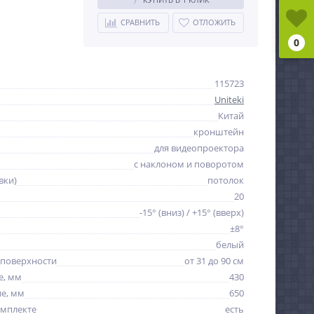
СРАВНИТЬ
ОТЛОЖИТЬ
0
115723
Uniteki
Китай
кронштейн
для видеопроектора
с наклоном и поворотом
вки)
потолок
20
-15° (вниз) / +15° (вверх)
±8°
белый
 поверхности
от 31 до 90 см
е, мм
430
е, мм
650
омплекте
есть