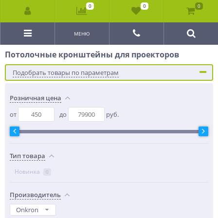
0
0
0
МЕНЮ
Потолочные кронштейны для проекторов
Подобрать товары по параметрам
Розничная цена
от
до
руб.
Тип товара
Новинка
0
Производитель
Onkron