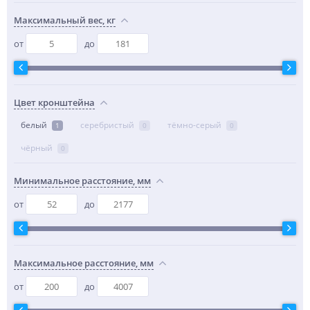
Максимальный вес, кг
от
до
Цвет кронштейна
белый
серебристый
тёмно-серый
1
0
0
чёрный
0
Минимальное расстояние, мм
от
до
Максимальное расстояние, мм
от
до