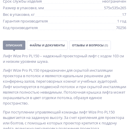
Срок службы изделия
неограничен
Размер в упаковке, мм
575x535x265
Вес в упаковке, кг
17
Гарантия производителя
1 год
Код производителя
70256
ОПИСАНИЕ
ФАЙЛЫ И ДОКУМЕНТЫ
ОТЗЫВЫ И ВОПРОСЫ
(0)
Лифт Wize Pro PL150 – надежный проекторный лифт с ходом 103 см
и низким уровнем шума.
Лифт Wize Pro PL150 предназначен для скрытой инсталляции
проектора в потолок и являются идеальным решением для
конференц-залов, переговорных комнат и учебных аудиторий.
Лифт монтируется в подвесной потолок и при скрытой инсталляции
является полностью невидимым. Потолочная крышка лифта может
окрашиваться в цвет отделки потолка, образуя единое
пространство.
При поступлении управляющей команды лифт Wize Pro PL150
выдвигается на заданную высоту. За счет крепления для проектора
или болтов, с помощью которых проектор крепится к поддону
лифта, возможна регулировка положения проектора,