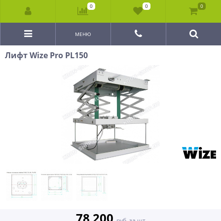
0
0
0
МЕНЮ
Лифт Wize Pro PL150
78 200
руб. за шт