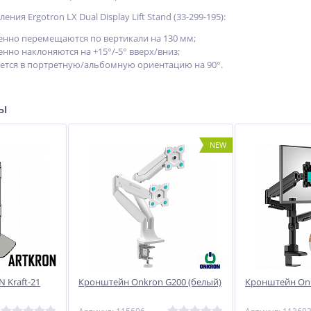
ния Ergotron LX Dual Display Lift Stand (33-299-195):
нно перемещаются по вертикали на 130 мм;
нно наклоняются на +15°/-5° вверх/вниз;
ется в портретную/альбомную ориентацию на 90°.
ры
NEW
 Kraft-21
Кронштейн Onkron G200 (белый)
Кронштейн On