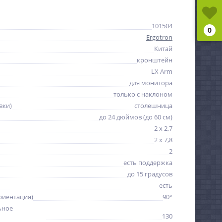
101504
0
Ergotron
Китай
кронштейн
LX Arm
для монитора
только с наклоном
вки)
столешница
до 24 дюймов (до 60 см)
2 x 2,7
2 x 7,8
2
есть поддержка
до 15 градусов
есть
риентация)
90°
ьное
130