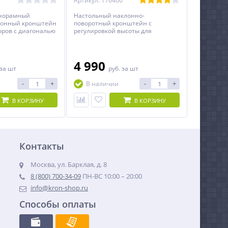
2
Артикул: 116406
анорамный
Настольный наклонно-
лонный кронштейн
поворотный кронштейн с
оров с диагональю
регулировкой высоты для
ключительно c
мониторов с диагональю экрана
регулировки по
от 17 до 35 дюймов и весом до
10,5 кг.
4 990
за шт
руб.
за шт
-
+
-
+
В наличии
В КОРЗИНУ
В КОРЗИНУ
Контакты
Москва, ул. Барклая, д. 8
8 (800) 700-34-09
ПН-ВС 10:00 – 20:00
info@kron-shop.ru
Способы оплаты