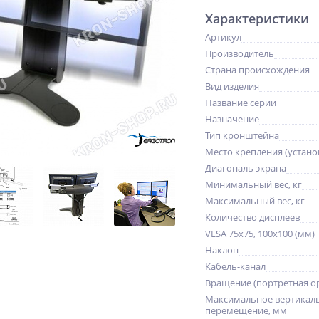
Характеристики
Артикул
Производитель
Страна происхождения
Вид изделия
Название серии
Назначение
Тип кронштейна
Место крепления (устано
Диагональ экрана
Минимальный вес, кг
Максимальный вес, кг
Количество дисплеев
VESA 75x75, 100x100 (мм)
Наклон
Кабель-канал
Вращение (портретная о
Максимальное вертикал
перемещение, мм