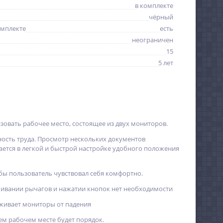
в комплекте
чёрный
омплекте
есть
неограничен
15
5 лет
низовать рабочее место, состоящее из двух мониторов.
льность труда. Просмотр нескольких документов
ется в легкой и быстрой настройке удобного положения
обы пользователь чувствовал себя комфортно.
ивании рычагов и нажатии кнопок нет необходимости
ерживает мониторы от падения
ем рабочем месте будет порядок.