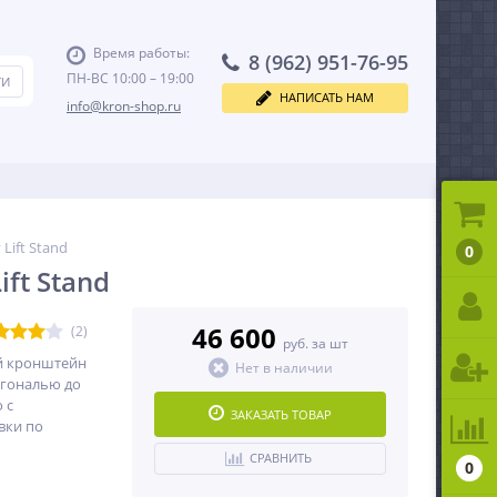
Время работы:
8 (962) 951-76-95
ПН-ВС 10:00 – 19:00
НАПИСАТЬ НАМ
info@kron-shop.ru
Lift Stand
0
ift Stand
46 600
(2)
руб. за шт
й кронштейн
Нет в наличии
агональю до
 c
ЗАКАЗАТЬ ТОВАР
вки по
СРАВНИТЬ
0