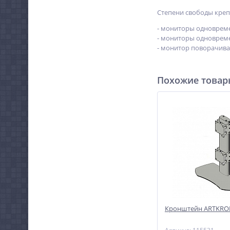
Степени свободы крепле
- мониторы одновреме
- мониторы одновреме
- монитор поворачива
Похожие това
Кронштейн ARTKRON