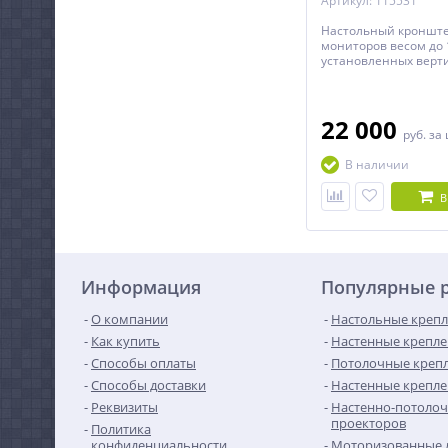
Артикул: 115531
Настольный кронште
мониторов весом до 
установленных верти
над другом.
22 000
руб.
за
В наличии
В
Информация
Популярные 
О компании
Настольные крепл
Как купить
Настенные крепле
Способы оплаты
Потолочные крепл
Способы доставки
Настенные крепле
Реквизиты
Настенно-потолоч
проекторов
Политика
конфиденциальности
Моторизованные 