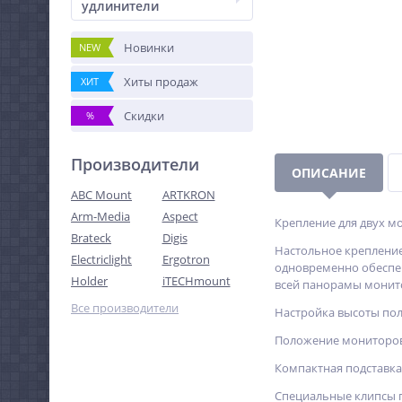
удлинители
Новинки
NEW
Хиты продаж
ХИТ
Скидки
%
Производители
ОПИСАНИЕ
ABC Mount
ARTKRON
Arm-Media
Aspect
Крепление для двух мо
Brateck
Digis
Настольное крепление 
Electriclight
Ergotron
одновременно обеспеч
Holder
iTECHmount
всей панорамы монит
Все производители
Настройка высоты пол
Положение мониторов
Компактная подставка 
Специальные клипсы п