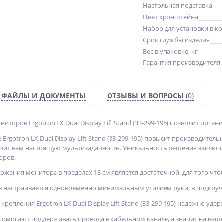
Настольная подставка
Цвет кронштейна
Набор для установки в к
Срок службы изделия
Вес в упаковке, кг
Гарантия производителя
ФАЙЛЫ И ДОКУМЕНТЫ
ОТЗЫВЫ И ВОПРОСЫ
(0)
ниторов Ergotron LX Dual Display Lift Stand (33-299-195) позволит орга
Ergotron LX Dual Display Lift Stand (33-299-195) повысит производите
ит вам настоящую мультизадачность. Уникальность решения заключа
оров.
ожения монитора в пределах 13 см является достаточной, для того чт
 настраивается одновременно минимальным усилием руки, в подкруч
крепления Ergotron LX Dual Display Lift Stand (33-299-195) надежно уд
омогают поддерживать провода в кабельном канале, а значит на ваш