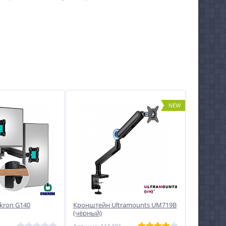
NEW
kron G140
Кронштейн Ultramounts UM719B
(чёрный)