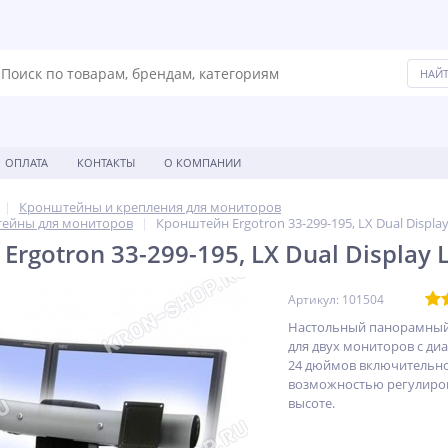
ОПЛАТА
КОНТАКТЫ
О КОМПАНИИ
Кронштейны и крепления для мониторов
ейны для мониторов
Кронштейн Ergotron 33-299-195, LX Dual Display 
rgotron 33-299-195, LX Dual Display L
Артикул: 101504
Настольный панорамны
для двух мониторов с ди
24 дюймов включительно
возможностью регулиро
высоте.