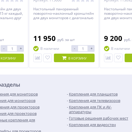
Артикул: 115606
Артикул: 11369
йн для двух
Настольный панорамный
Настольный п
15 кг каждый,
поворотно-наклонный кронштейн
поворотно-нак
кально друг
для двух мониторов с диагональю
для двух монит
до 32 дюймов включительно c
до 42 дюймов в
возможностью регулировки по
возможностью 
высоте.
высоте.
11 950
9 200
 шт
руб.
за шт
руб.
-
+
-
+
В наличии
В наличии
 КОРЗИНУ
В КОРЗИНУ
разделы
ения для мониторов
Крепления для планшетов
ния для мониторов
Крепления для телевизоров
ения для проекторов
Крепления для ПК и AV-
аппаратуры
ния для проекторов
Готовые решения рабочих мест
ные крепления для
Крепления для видеостен
лифты для проекторов