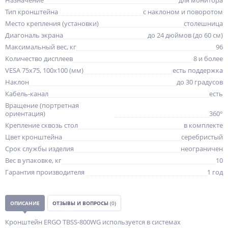
Назначение
для монитора
Тип кронштейна
с наклоном и поворотом
Место крепления (установки)
столешница
Диагональ экрана
до 24 дюймов (до 60 см)
Максимальный вес, кг
96
Количество дисплеев
8 и более
VESA 75x75, 100x100 (мм)
есть поддержка
Наклон
до 30 градусов
Кабель-канал
есть
Вращение (портретная
ориентация)
360°
Крепление сквозь стол
в комплекте
Цвет кронштейна
серебристый
Срок службы изделия
неограничен
Вес в упаковке, кг
10
Гарантия производителя
1 год
ОПИСАНИЕ
ОТЗЫВЫ И ВОПРОСЫ
(0)
Кронштейн ERGO TBSS-800WG используется в системах