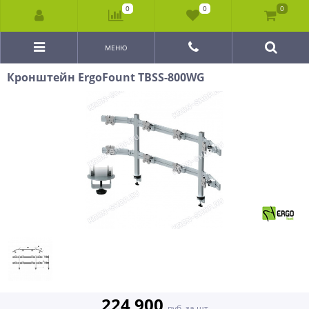
0
0
0
МЕНЮ
Кронштейн ErgoFount TBSS-800WG
224 900
руб. за шт