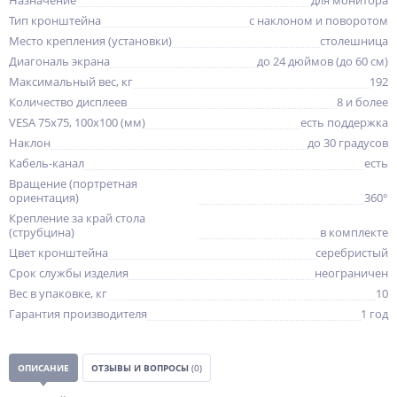
Назначение
для монитора
Тип кронштейна
с наклоном и поворотом
Место крепления (установки)
столешница
Диагональ экрана
до 24 дюймов (до 60 см)
Максимальный вес, кг
192
Количество дисплеев
8 и более
VESA 75x75, 100x100 (мм)
есть поддержка
Наклон
до 30 градусов
Кабель-канал
есть
Вращение (портретная
ориентация)
360°
Крепление за край стола
(струбцина)
в комплекте
Цвет кронштейна
серебристый
Срок службы изделия
неограничен
Вес в упаковке, кг
10
Гарантия производителя
1 год
ОПИСАНИЕ
ОТЗЫВЫ И ВОПРОСЫ
(0)