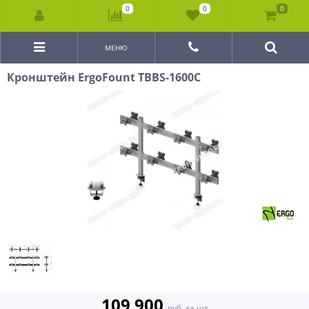
0
0
0
МЕНЮ
Кронштейн ErgoFount TBBS-1600C
109 900
руб. за шт