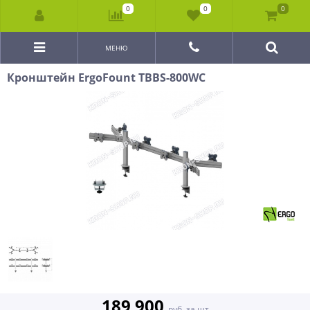
0
0
0
МЕНЮ
Кронштейн ErgoFount TBBS-800WC
189 900
руб. за шт