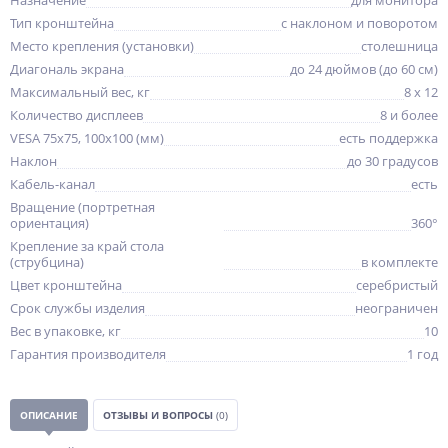
Назначение
для монитора
Тип кронштейна
с наклоном и поворотом
Место крепления (установки)
столешница
Диагональ экрана
до 24 дюймов (до 60 см)
Максимальный вес, кг
8 x 12
Количество дисплеев
8 и более
VESA 75x75, 100x100 (мм)
есть поддержка
Наклон
до 30 градусов
Кабель-канал
есть
Вращение (портретная
ориентация)
360°
Крепление за край стола
(струбцина)
в комплекте
Цвет кронштейна
серебристый
Срок службы изделия
неограничен
Вес в упаковке, кг
10
Гарантия производителя
1 год
ОПИСАНИЕ
ОТЗЫВЫ И ВОПРОСЫ
(0)