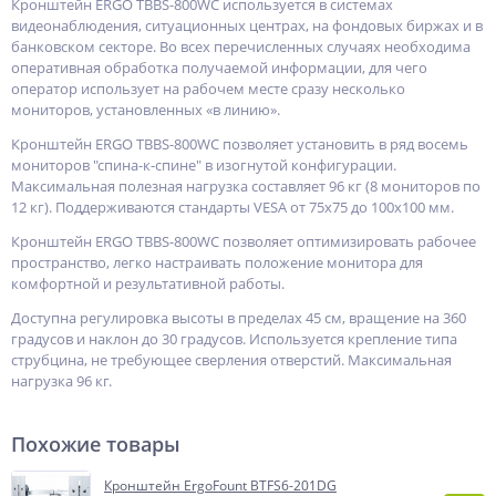
Кронштейн ERGO TBBS-800WC используется в системах
видеонаблюдения, ситуационных центрах, на фондовых биржах и в
банковском секторе. Во всех перечисленных случаях необходима
оперативная обработка получаемой информации, для чего
оператор использует на рабочем месте сразу несколько
мониторов, установленных «в линию».
Кронштейн ERGO TBBS-800WC позволяет установить в ряд восемь
мониторов "спина-к-спине" в изогнутой конфигурации.
Максимальная полезная нагрузка составляет 96 кг (8 мониторов по
12 кг). Поддерживаются стандарты VESA от 75х75 до 100х100 мм.
Кронштейн ERGO TBBS-800WC позволяет оптимизировать рабочее
пространство, легко настраивать положение монитора для
комфортной и результативной работы.
Доступна регулировка высоты в пределах 45 см, вращение на 360
градусов и наклон до 30 градусов. Используется крепление типа
струбцина, не требующее сверления отверстий. Максимальная
нагрузка 96 кг.
Похожие товары
Кронштейн ErgoFount BTFS6-201DG