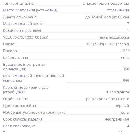
Тип кронштейна
с наклоном и поворотом
Место крепления (установки)
столешница
Диагональ экрана
до 32 дюймов (до 80 см)
Максимальный вес, кг
7
Количество дисплеев
1
VESA 75x75, 100x100 (мм)
есть поддержка
Наклон
-10° (вниз) / +10° (вверх)
Поворот
±22°
Кабель-канал
есть
Вращение (портретная
ориентация)
350
Максимальный горизонтальный
вынос, мм
399
Крепление за край стола
(струбцина)
в комплекте
Особенности
регулировка по высоте
Цвет кронштейна
чёрный
Набор для установки в комплекте
есть
Срок службы изделия
неограничен
Вес в упаковке, кг
4