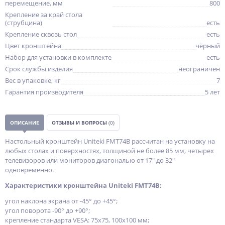
перемещение, мм
800
Крепление за край стола
(струбцина)
есть
Крепление сквозь стол
есть
Цвет кронштейна
чёрный
Набор для установки в комплекте
есть
Срок службы изделия
неограничен
Вес в упаковке, кг
7
Гарантия производителя
5 лет
ОПИСАНИЕ
ОТЗЫВЫ И ВОПРОСЫ
(0)
Настольный кронштейн Uniteki FMT74B рассчитан на установку на
любых столах и поверхностях, толщиной не более 85 мм, четырех
телевизоров или мониторов диагональю от 17" до 32"
одновременно.
Характеристики кронштейна Uniteki FMT74B:
угол наклона экрана от -45° до +45°;
угол поворота -90° до +90°;
крепление стандарта VESA: 75x75, 100x100 мм;