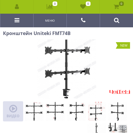
0
0
0
МЕНЮ
Кронштейн Uniteki FMT74B
NEW
ВИДЕО