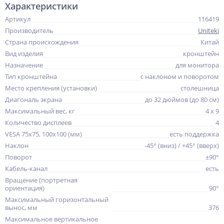
Характеристики
Артикул
116419
Производитель
Uniteki
Страна происхождения
Китай
Вид изделия
кронштейн
Назначение
для монитора
Тип кронштейна
с наклоном и поворотом
Место крепления (установки)
столешница
Диагональ экрана
до 32 дюймов (до 80 см)
Максимальный вес, кг
4 x 9
Количество дисплеев
4
VESA 75x75, 100x100 (мм)
есть поддержка
Наклон
-45° (вниз) / +45° (вверх)
Поворот
±90°
Кабель-канал
есть
Вращение (портретная
ориентация)
90°
Максимальный горизонтальный
вынос, мм
376
Максимальное вертикальное