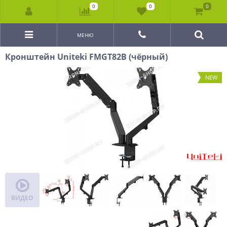
0
0
0
МЕНЮ
Кронштейн Uniteki FMGT82B (чёрный)
NEW
ВИДЕО