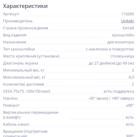
Характеристики
Артикул
116260
Производитель
Uniteki
Страна происхождения
Китай
Вид изделия
кронштейн
Назначение
для монитора
Тип кронштейна
с наклоном и поворотом
Место крепления (установки)
столешница
Диагональ экрана
до 27 дюймов (до 69 см)
Минимальный вес, кг
2
Максимальный вес, кг
6,5
Количество дисплеев
2
VESA 75x75, 100x100 (мм)
есть поддержка
Наклон
-45° (вниз) / +90° (вверх)
Поворот
±90°
Вертикальное перемещение
(газлифт)
есть
Кабель-канал
есть
Вращение (портретная
ориентация)
360°