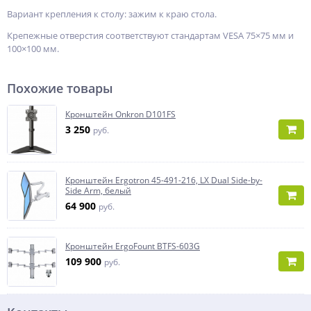
Вариант крепления к столу: зажим к краю стола.
Крепежные отверстия соответствуют стандартам VESA 75×75 мм и
100×100 мм.
Похожие товары
Кронштейн Onkron D101FS
3 250
руб.
Кронштейн Ergotron 45-491-216, LX Dual Side-by-
Side Arm, белый
64 900
руб.
Кронштейн ErgoFount BTFS-603G
109 900
руб.