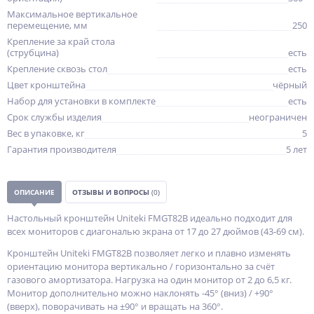
Максимальное вертикальное
перемещение, мм
250
Крепление за край стола
(струбцина)
есть
Крепление сквозь стол
есть
Цвет кронштейна
чёрный
Набор для установки в комплекте
есть
Срок службы изделия
неограничен
Вес в упаковке, кг
5
Гарантия производителя
5 лет
ОПИСАНИЕ
ОТЗЫВЫ И ВОПРОСЫ
(0)
Настольный кронштейн Uniteki FMGT82B идеально подходит для
всех мониторов с диагональю экрана от 17 до 27 дюймов (43-69 см).
Кронштейн Uniteki FMGT82B позволяет легко и плавно изменять
ориентацию монитора вертикально / горизонтально за счёт
газового амортизатора. Нагрузка на один монитор от 2 до 6,5 кг.
Монитор дополнительно можно наклонять -45° (вниз) / +90°
(вверх), поворачивать на ±90° и вращать на 360°.