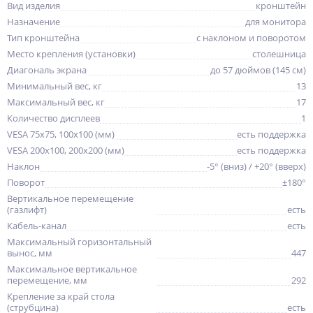
Вид изделия
кронштейн
Назначение
для монитора
Тип кронштейна
с наклоном и поворотом
Место крепления (установки)
столешница
Диагональ экрана
до 57 дюймов (145 см)
Минимальный вес, кг
13
Максимальный вес, кг
17
Количество дисплеев
1
VESA 75x75, 100x100 (мм)
есть поддержка
VESA 200x100, 200x200 (мм)
есть поддержка
Наклон
-5° (вниз) / +20° (вверх)
Поворот
±180°
Вертикальное перемещение
(газлифт)
есть
Кабель-канал
есть
Максимальный горизонтальный
вынос, мм
447
Максимальное вертикальное
перемещение, мм
292
Крепление за край стола
(струбцина)
есть