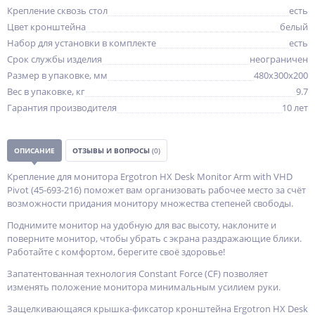
Крепление сквозь стол
есть
Цвет кронштейна
белый
Набор для установки в комплекте
есть
Срок службы изделия
неограничен
Размер в упаковке, мм
480x300x200
Вес в упаковке, кг
9.7
Гарантия производителя
10 лет
ОПИСАНИЕ
ОТЗЫВЫ И ВОПРОСЫ
(0)
Крепление для монитора Ergotron HX Desk Monitor Arm with VHD
Pivot (45-693-216) поможет вам организовать рабочее место за счёт
возможности придания монитору множества степеней свободы.
Поднимите монитор на удобную для вас высоту, наклоните и
поверните монитор, чтобы убрать с экрана раздражающие блики.
Работайте с комфортом, берегите своё здоровье!
Запатентованная технология Constant Force (CF) позволяет
изменять положение монитора минимальным усилием руки.
Защелкивающаяся крышка-фиксатор кронштейна Ergotron HX Desk