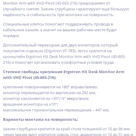
Monitor Arm with VHD Pivot (45-693-216) предохраняет от
случайного снятия. Зажим-струбцина гарантируют ещё большую
надёжность и стабильность при монтаже на поверхность.
Специальные клипсы помогают поддерживать провода в
кабельном канале, а значит на вашем рабочем месте будет
порядок.
Дополнительный переходник для двух мониторов, который
покупается отдельно (Ergotron 97-783), легко крепится на
кронштейн Ergotron HX Desk Monitor Arm with VHD Pivot (45-693-
216) и помогает организовать комфортные условия труда.
Степени свободы крепления Ergotron HX Desk Monitor Arm
with VHD Pivot (45-693-216):
крепление поворачивается на 180° вправо/влево;
монитор перемещается по вертикали на 292 мм;
монитор наклоняется на +20°/-5° вверх/вниз;
вращение монитора на ±10°;
максимальное горизонтальное перемещение – 447 мм.
Варианты монтажа на поверхность:
зажим-струбцина крепится за край стола толщиной от 10 до 66 мм;
через зажим-винт крепится сквозь стол, диаметром от 10 до 51 мм и