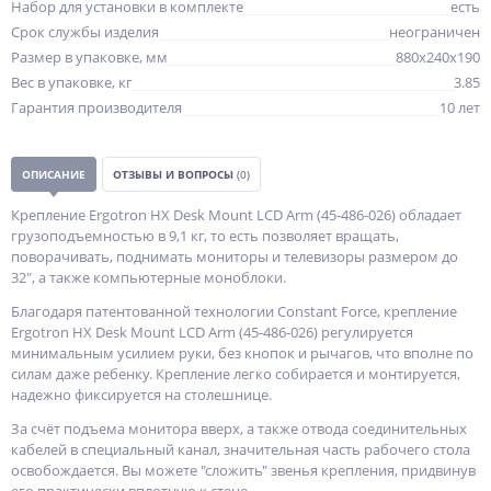
Набор для установки в комплекте
есть
Срок службы изделия
неограничен
Размер в упаковке, мм
880x240x190
Вес в упаковке, кг
3.85
Гарантия производителя
10 лет
ОПИСАНИЕ
ОТЗЫВЫ И ВОПРОСЫ
(0)
Крепление Ergotron HX Desk Mount LCD Arm (45-486-026) обладает
грузоподъемностью в 9,1 кг, то есть позволяет вращать,
поворачивать, поднимать мониторы и телевизоры размером до
32", а также компьютерные моноблоки.
Благодаря патентованной технологии Constant Force, крепление
Ergotron HX Desk Mount LCD Arm (45-486-026) регулируется
минимальным усилием руки, без кнопок и рычагов, что вполне по
силам даже ребенку. Крепление легко собирается и монтируется,
надежно фиксируется на столешнице.
За счёт подъема монитора вверх, а также отвода соединительных
кабелей в специальный канал, значительная часть рабочего стола
освобождается. Вы можете "сложить" звенья крепления, придвинув