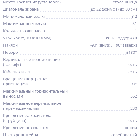
Место крепления (установки)
столешница
Диагональ экрана
до 32 дюймов (до 80 см)
Минимальный вес, кг
3,2
Максимальный вес, кг
9,1
Количество дисплеев
1
VESA 75x75, 100x100 (мм)
есть поддержка
Наклон
-90° (вниз) / +90° (вверх)
Поворот
±180°
Вертикальное перемещение
(газлифт)
есть
Кабель-канал
есть
Вращение (портретная
ориентация)
90°
Максимальный горизонтальный
вынос, мм
562
Максимальное вертикальное
перемещение, мм
330
Крепление за край стола
(струбцина)
есть
Крепление сквозь стол
опция
Цвет кронштейна
серебристый