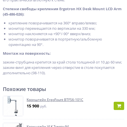
его практически вплотную к стене.
Степени свободы крепления Ergotron HX Desk Mount LCD Arm
(45-486-026):
крепление поворачивается на 360° вправо/влево;
монитор перемещается по вертикали на 330 мм;
монитор наклоняется на +90°/-90° вверх/вниз;
монитор поворачивается в портретную/альбомную
ориентацию на 90°.
Монтаж на поверхность:
зажим-струбцина крепится за край стола толщиной от 10 до 60 мм;
зажим-винт для крепления через отверстие в столе покупается
дополнительно (98-110).
Похожие товары
Кронштейн ErgoFount BTFS6-101C
15 900
руб.
Кронштейн VLK Trento-94