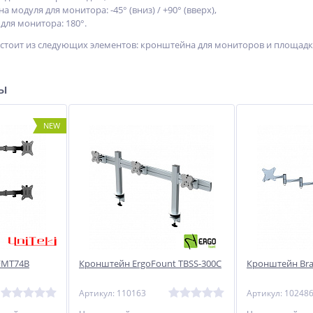
 модуля для монитора: -45° (вниз) / +90° (вверх),
для монитора: 180°.
тоит из следующих элементов: кронштейна для мониторов и площадки
ры
NEW
FMT74B
Кронштейн ErgoFount TBSS-300C
Кронштейн Bra
Артикул: 110163
Артикул: 10248