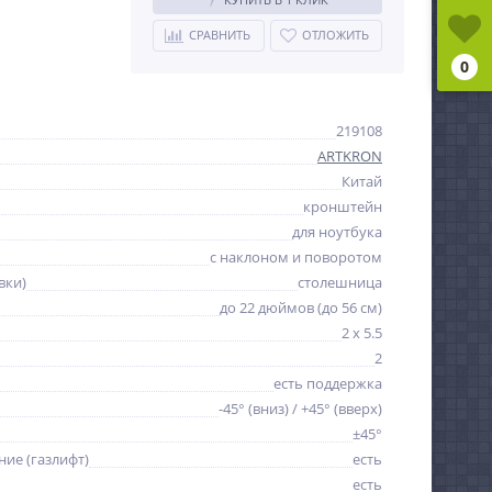
СРАВНИТЬ
ОТЛОЖИТЬ
0
219108
ARTKRON
Китай
кронштейн
для ноутбука
с наклоном и поворотом
вки)
столешница
до 22 дюймов (до 56 см)
2 x 5.5
2
есть поддержка
-45° (вниз) / +45° (вверх)
±45°
ие (газлифт)
есть
есть