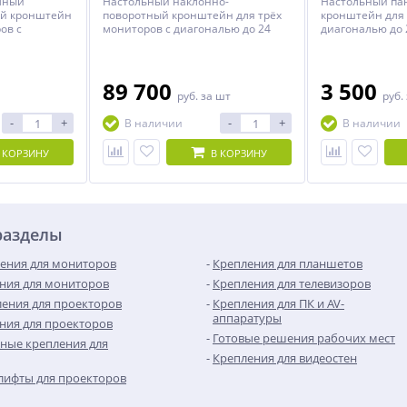
мный
Настольный наклонно-
Настольный п
ый кронштейн
поворотный кронштейн для трёх
кронштейн для 
ов с
мониторов с диагональю до 24
диагональю до 
юймов.
дюймов включительно с
регулировкой по высоте.
89 700
3 500
руб.
за шт
руб.
-
+
-
+
В наличии
В наличии
 КОРЗИНУ
В КОРЗИНУ
разделы
ения для мониторов
Крепления для планшетов
ния для мониторов
Крепления для телевизоров
ения для проекторов
Крепления для ПК и AV-
аппаратуры
ния для проекторов
Готовые решения рабочих мест
ные крепления для
Крепления для видеостен
лифты для проекторов