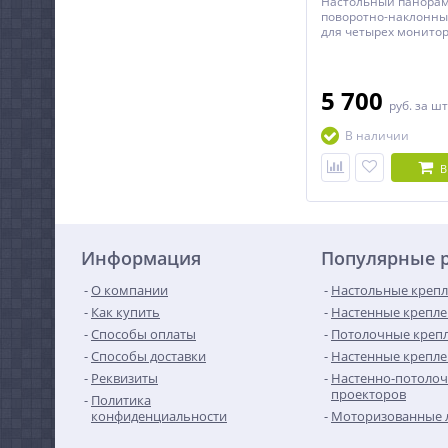
Настольный панора
поворотно-наклонн
для четырех монитор
диагональю до 32 д
5 700
руб.
за шт
В наличии
В
Информация
Популярные 
О компании
Настольные крепл
Как купить
Настенные крепле
Способы оплаты
Потолочные крепл
Способы доставки
Настенные крепле
Реквизиты
Настенно-потолоч
проекторов
Политика
конфиденциальности
Моторизованные 