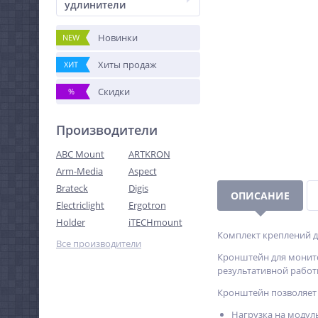
удлинители
Новинки
NEW
Хиты продаж
ХИТ
Скидки
%
Производители
ABC Mount
ARTKRON
Arm-Media
Aspect
Brateck
Digis
ОПИСАНИЕ
Electriclight
Ergotron
Holder
iTECHmount
Комплект креплений д
Все производители
Кронштейн для монито
результативной работ
Кронштейн позволяет л
Нагрузка на модуль 