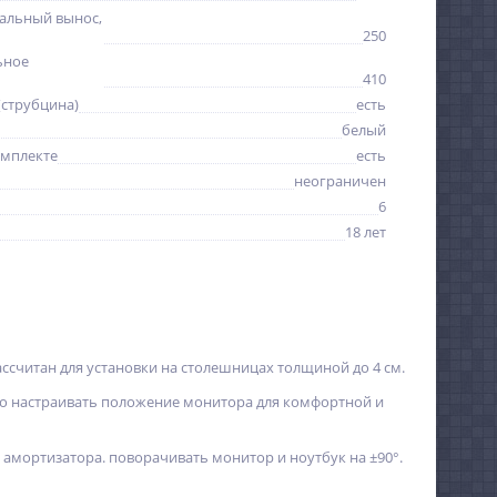
альный вынос,
250
ьное
410
(струбцина)
есть
белый
омплекте
есть
неограничен
6
18 лет
считан для установки на столешницах толщиной до 4 см.
ко настраивать положение монитора для комфортной и
 амортизатора. поворачивать монитор и ноутбук на ±90°.