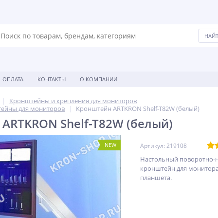
ОПЛАТА
КОНТАКТЫ
О КОМПАНИИ
Кронштейны и крепления для мониторов
ейны для мониторов
Кронштейн ARTKRON Shelf-T82W (белый)
ARTKRON Shelf-T82W (белый)
NEW
Артикул: 219108
Настольный поворотно-
кронштейн для монитора
планшета.