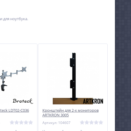
 для ноутбука.
teck LDT02-C036
Кронштейн для 2-х мониторов
ARTKRON 3005
6
Артикул: 104607