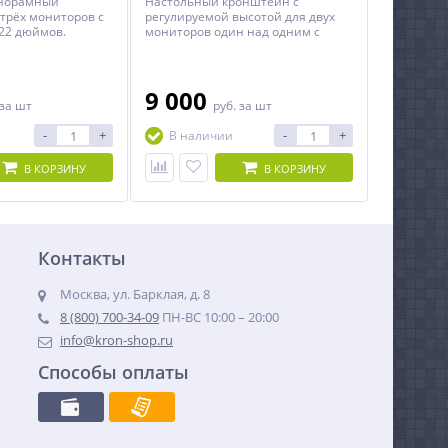
анорамный
Настольный кронштейн с
трёх мониторов с
регулируемой высотой для двух
22 дюймов.
мониторов один над одним с
диагональю до 32 дюймов
включительно.
9 000
за шт
руб.
за шт
-
+
-
+
В наличии
В КОРЗИНУ
В КОРЗИНУ
Контакты
Москва, ул. Барклая, д. 8
8 (800) 700-34-09
ПН-ВС 10:00 – 20:00
info@kron-shop.ru
Способы оплаты