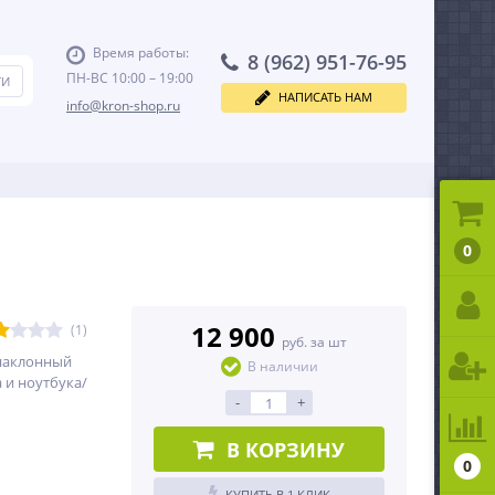
Время работы:
8 (962) 951-76-95
ПН-ВС 10:00 – 19:00
НАПИСАТЬ НАМ
info@kron-shop.ru
0
12 900
(1)
руб. за шт
наклонный
В наличии
 и ноутбука/
-
+
В КОРЗИНУ
0
КУПИТЬ В 1 КЛИК