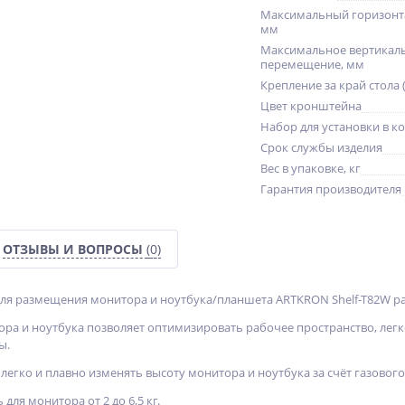
Максимальный горизонт
мм
Максимальное вертикал
перемещение, мм
Крепление за край стола 
Цвет кронштейна
Набор для установки в к
Срок службы изделия
Вес в упаковке, кг
Гарантия производителя
ОТЗЫВЫ И ВОПРОСЫ
(0)
ля размещения монитора и ноутбука/планшета ARTKRON Shelf-T82W рас
ра и ноутбука позволяет оптимизировать рабочее пространство, лег
ы.
егко и плавно изменять высоту монитора и ноутбука за счёт газового
для монитора от 2 до 6,5 кг.