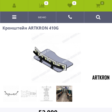
0
0
0
МЕНЮ
Кронштейн ARTKRON 410G