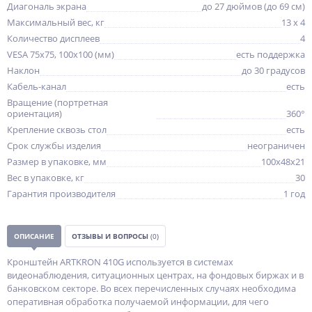
Диагональ экрана
до 27 дюймов (до 69 см)
Максимальный вес, кг
13 x 4
Количество дисплеев
4
VESA 75x75, 100x100 (мм)
есть поддержка
Наклон
до 30 градусов
Кабель-канал
есть
Вращение (портретная
ориентация)
360°
Крепление сквозь стол
есть
Срок службы изделия
неограничен
Размер в упаковке, мм
100x48x21
Вес в упаковке, кг
30
Гарантия производителя
1 год
ОПИСАНИЕ
ОТЗЫВЫ И ВОПРОСЫ
(0)
Кронштейн ARTKRON 410G используется в системах
видеонаблюдения, ситуационных центрах, на фондовых биржах и в
банковском секторе. Во всех перечисленных случаях необходима
оперативная обработка получаемой информации, для чего