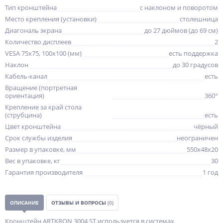
Тип кронштейна
с наклоном и поворотом
Место крепления (установки)
столешница
Диагональ экрана
до 27 дюймов (до 69 см)
Количество дисплеев
2
VESA 75x75, 100x100 (мм)
есть поддержка
Наклон
до 30 градусов
Кабель-канал
есть
Вращение (портретная
ориентация)
360°
Крепление за край стола
(струбцина)
есть
Цвет кронштейна
чёрный
Срок службы изделия
неограничен
Размер в упаковке, мм
550x48x20
Вес в упаковке, кг
30
Гарантия производителя
1 год
ОПИСАНИЕ
ОТЗЫВЫ И ВОПРОСЫ
(0)
Кронштейн ARTKRON 3004 ST используется в системах