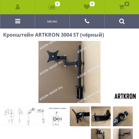
0
0
0
МЕНЮ
Кронштейн ARTKRON 3004 ST (чёрный)