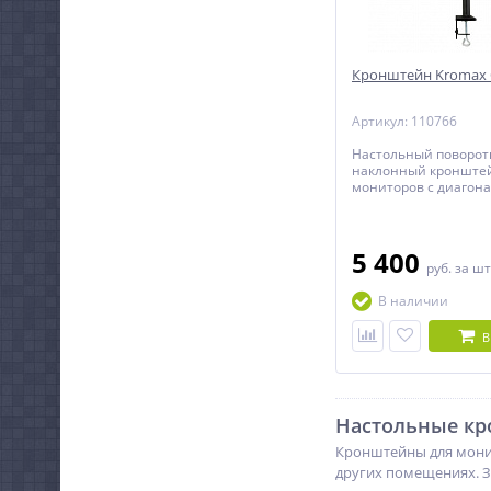
Кронштейн Kromax O
Артикул: 110766
Настольный поворот
наклонный кронштей
мониторов с диагона
дюймов, установлен
вертикально друг над
5 400
руб.
за шт
В наличии
В
Настольные кр
Кронштейны для монит
других помещениях. З