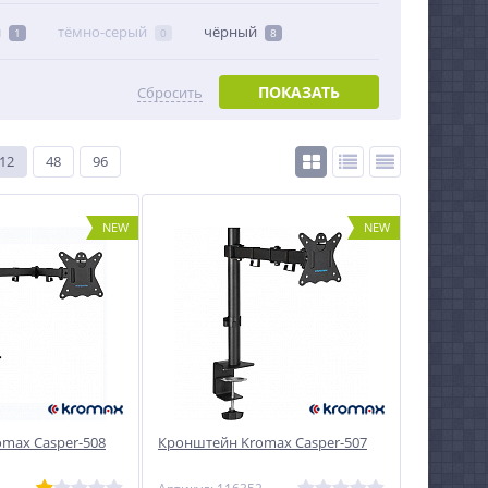
й
тёмно-серый
чёрный
1
0
8
ПОКАЗАТЬ
Сбросить
12
48
96
NEW
NEW
max Casper-508
Кронштейн Kromax Casper-507