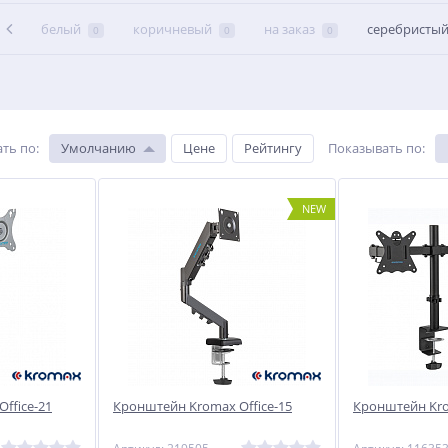
белый
коричневый
на заказ
серебристы
0
0
0
ть по
:
Умолчанию
Цене
Рейтингу
Показывать по
:
NEW
ffice-21
Кронштейн Kromax Office-15
Кронштейн Kro