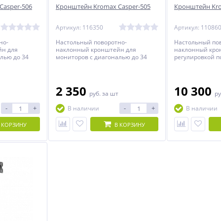
Casper-506
Кронштейн Kromax Casper-505
Кронштейн Kro
Артикул: 116350
Артикул: 11086
но-
Настольный поворотно-
Настольный по
йн для
наклонный кронштейн для
наклонный кро
лью до 34
мониторов с диагональю до 34
регулировкой п
дюймов.
мониторов с ди
дюймов включи
2 350
10 300
руб.
за шт
ру
-
+
-
+
В наличии
В наличии
 КОРЗИНУ
В КОРЗИНУ