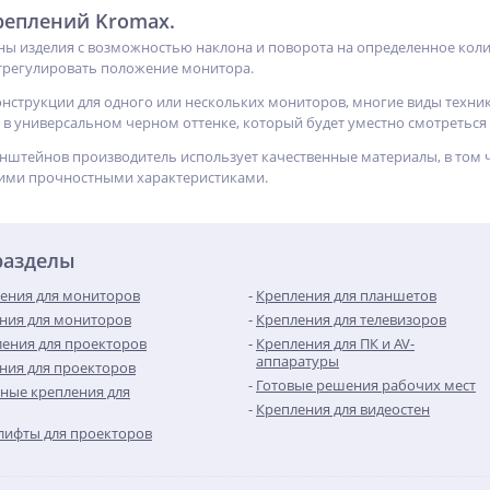
реплений Kromax.
ены изделия с возможностью наклона и поворота на определенное кол
трегулировать положение монитора.
онструкции для одного или нескольких мониторов, многие виды техни
в универсальном черном оттенке, который будет уместно смотретьс
нштейнов производитель использует качественные материалы, в том 
кими прочностными характеристиками.
разделы
ения для мониторов
Крепления для планшетов
ния для мониторов
Крепления для телевизоров
ения для проекторов
Крепления для ПК и AV-
аппаратуры
ния для проекторов
Готовые решения рабочих мест
ные крепления для
Крепления для видеостен
лифты для проекторов