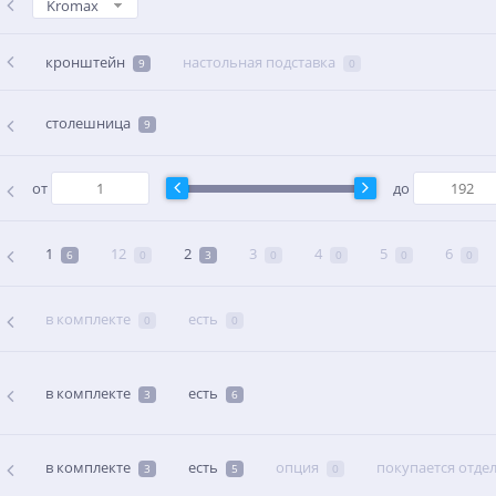
Kromax
кронштейн
настольная подставка
9
0
столешница
9
от
до
1
12
2
3
4
5
6
6
0
3
0
0
0
0
в комплекте
есть
0
0
в комплекте
есть
3
6
в комплекте
есть
опция
покупается отде
3
5
0