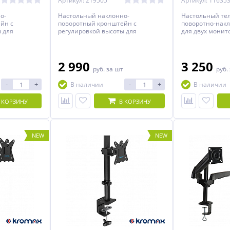
Артикул: 219505
Артикул: 11635
о-
Настольный наклонно-
Настольный те
йн с
поворотный кронштейн с
поворотно-нак
 для
регулировкой высоты для
для двух монит
лью до 45
мониторов с диагональю до 34
до 32 дюймов.
дюймов.
2 990
3 250
руб.
за шт
руб.
-
+
-
+
В наличии
В наличии
 КОРЗИНУ
В КОРЗИНУ
NEW
NEW