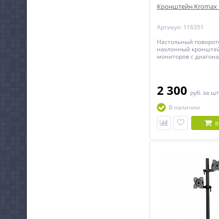
Кронштейн Kromax 
Артикул: 116351
Настольный поворот
наклонный кронште
мониторов с диагона
дюймов.
2 300
руб.
за шт
В наличии
В