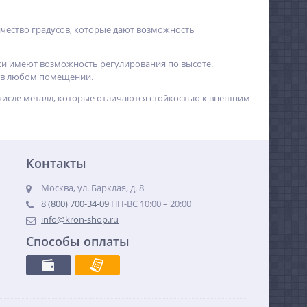
ичество градусов, которые дают возможность
ки имеют возможность регулирования по высоте.
я в любом помещении.
числе металл, которые отличаются стойкостью к внешним
Контакты
Москва, ул. Барклая, д. 8
8 (800) 700-34-09
ПН-ВС 10:00 – 20:00
info@kron-shop.ru
Способы оплаты