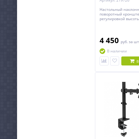
Артикул: 219726
Настольный наклонн
поворотный кронште
регулировкой высоты
мониторов с диагона
дюймов.
4 450
руб.
за шт
В наличии
В