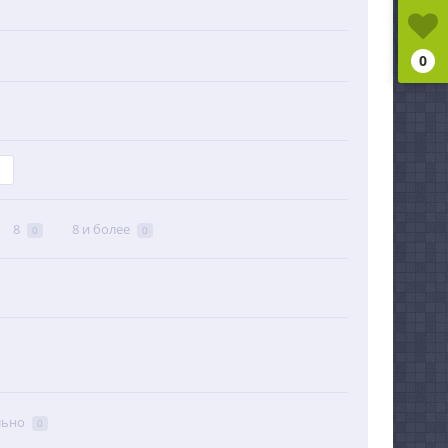
0
8
8 и более
0
0
льно
0