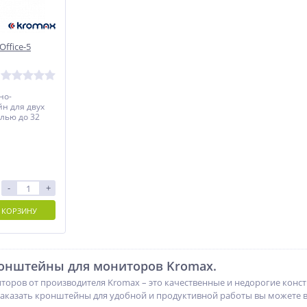
ffice-5
но-
н для двух
лью до 32
ных
 другом.
-
+
 КОРЗИНУ
онштейны для мониторов Kromax.
оров от производителя Kromax – это качественные и недорогие конст
аказать кронштейны для удобной и продуктивной работы вы можете в