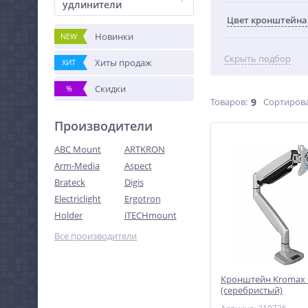
удлинители
Цвет кронштейна
Новинки
NEW
Скрыть подбор
Хиты продаж
ХИТ
Скидки
%
Товаров:
9
Сортирова
Производители
ABC Mount
ARTKRON
Arm-Media
Aspect
Brateck
Digis
Electriclight
Ergotron
Holder
iTECHmount
Все производители
Кронштейн Kromax O
(серебристый)