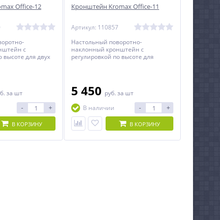
max Office-12
Кронштейн Kromax Office-11
0
Артикул: 110857
воротно-
Настольный поворотно-
нштейн c
наклонный кронштейн c
о высоте для двух
регулировкой по высоте для
агональю до 32
монитора с диагональю до 32
тельно.
дюймов включительно.
5 450
б.
за шт
руб.
за шт
-
+
-
+
В наличии
В КОРЗИНУ
В КОРЗИНУ