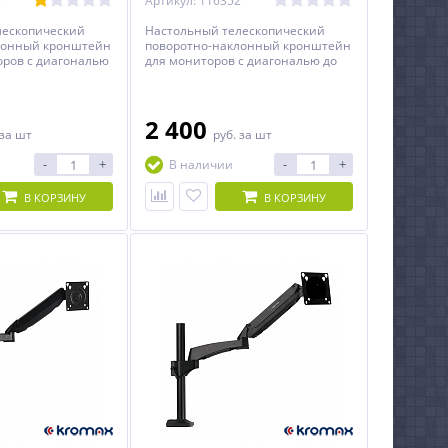
3
Артикул: 116352
лескопический
Настольный телескопический
лонный кронштейн
поворотно-наклонный кронштейн
оров с диагональю
для мониторов с диагональю до
34 дюймов.
2 400
за шт
руб.
за шт
-
+
-
+
В наличии
В КОРЗИНУ
В КОРЗИНУ