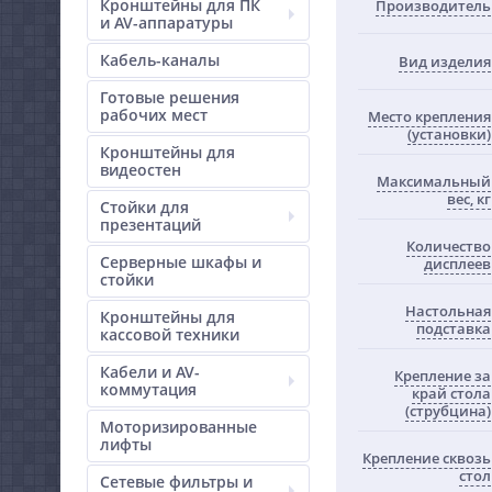
Кронштейны для ПК
Производитель
и AV-аппаратуры
Кабель-каналы
Вид изделия
Готовые решения
рабочих мест
Место крепления
(установки)
Кронштейны для
видеостен
Максимальный
вес, кг
Стойки для
презентаций
Количество
Серверные шкафы и
дисплеев
стойки
Настольная
Кронштейны для
подставка
кассовой техники
Кабели и AV-
Крепление за
коммутация
край стола
(струбцина)
Моторизированные
лифты
Крепление сквозь
стол
Сетевые фильтры и