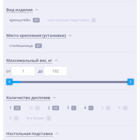
Вид изделия
кронштейн
настольная подставка
47
0
Место крепления (установки)
столешница
47
Максимальный вес, кг
от
до
Количество дисплеев
1
12
2
3
4
5
6
25
0
20
1
1
0
0
8
8 и более
0
0
Настольная подставка