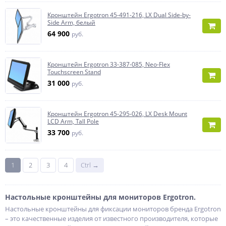
Кронштейн Ergotron 45-491-216, LX Dual Side-by-
Side Arm, белый
64 900
руб.
Кронштейн Ergotron 33-387-085, Neo-Flex
Touchscreen Stand
31 000
руб.
Кронштейн Ergotron 45-295-026, LX Desk Mount
LCD Arm, Tall Pole
33 700
руб.
1
2
3
4
Ctrl →
Настольные кронштейны для мониторов Ergotron.
Настольные кронштейны для фиксации мониторов бренда Ergotron
– это качественные изделия от известного производителя, которые