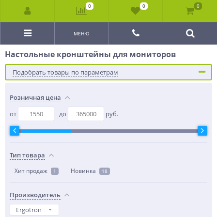
0
0
0
МЕНЮ
Настольные кронштейны для мониторов
Подобрать товары по параметрам
Розничная цена
от
до
руб.
Тип товара
Хит продаж
Новинка
1
18
Производитель
Ergotron