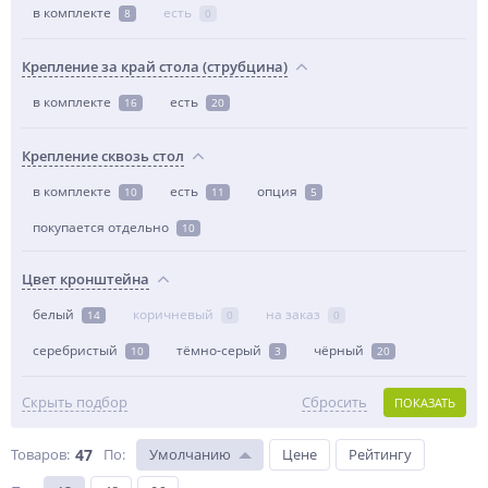
в комплекте
есть
8
0
Крепление за край стола (струбцина)
в комплекте
есть
16
20
Крепление сквозь стол
в комплекте
есть
опция
10
11
5
покупается отдельно
10
Цвет кронштейна
белый
коричневый
на заказ
14
0
0
серебристый
тёмно-серый
чёрный
10
3
20
Скрыть подбор
Сбросить
ПОКАЗАТЬ
Товаров:
47
По
:
Умолчанию
Цене
Рейтингу