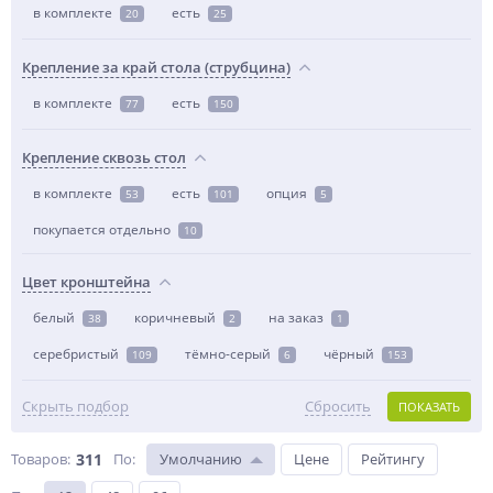
в комплекте
есть
20
25
Крепление за край стола (струбцина)
в комплекте
есть
77
150
Крепление сквозь стол
в комплекте
есть
опция
53
101
5
покупается отдельно
10
Цвет кронштейна
белый
коричневый
на заказ
38
2
1
серебристый
тёмно-серый
чёрный
109
6
153
Скрыть подбор
Сбросить
ПОКАЗАТЬ
Товаров:
311
По
:
Умолчанию
Цене
Рейтингу