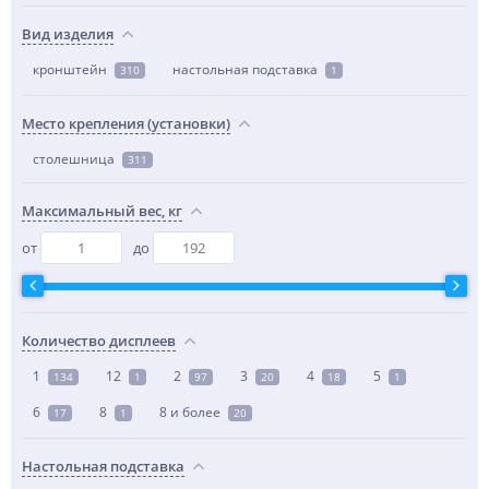
Вид изделия
кронштейн
настольная подставка
310
1
Место крепления (установки)
столешница
311
Максимальный вес, кг
от
до
Количество дисплеев
1
12
2
3
4
5
134
1
97
20
18
1
6
8
8 и более
17
1
20
Настольная подставка