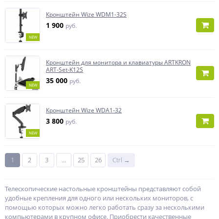
Кронштейн Wize WDM1-32S
1 900
руб.
NEW
Кронштейн для монитора и клавиатуры ARTKRON
ART-Set-K12S
35 000
руб.
NEW
Кронштейн Wize WDA1-32
3 800
руб.
NEW
1
2
3
...
25
26
Ctrl →
Телескопические настольные кронштейны представляют собой
удобные крепления для одного или нескольких мониторов, с
помощью которых можно легко работать сразу за несколькими
компьютерами в крупном офисе. Приобрести качественные