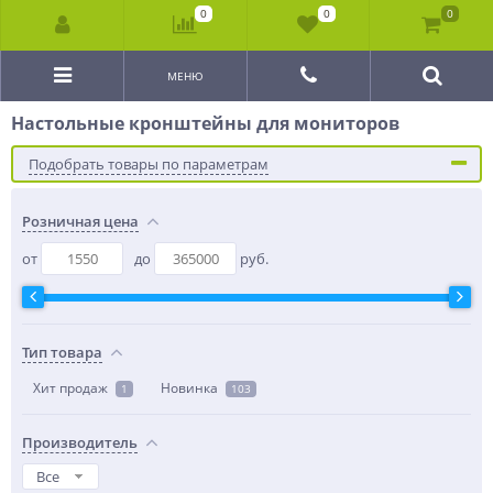
0
0
0
МЕНЮ
Настольные кронштейны для мониторов
Подобрать товары по параметрам
Розничная цена
от
до
руб.
Тип товара
Хит продаж
Новинка
1
103
Производитель
Все