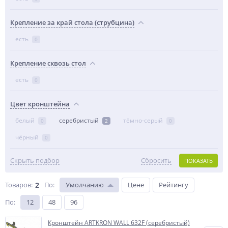
Крепление за край стола (струбцина)
есть
0
Крепление сквозь стол
есть
0
Цвет кронштейна
белый
серебристый
тёмно-серый
0
2
0
чёрный
0
Скрыть подбор
Сбросить
ПОКАЗАТЬ
Товаров:
2
По
:
Умолчанию
Цене
Рейтингу
По
:
12
48
96
Кронштейн ARTKRON WALL 632F (серебристый)