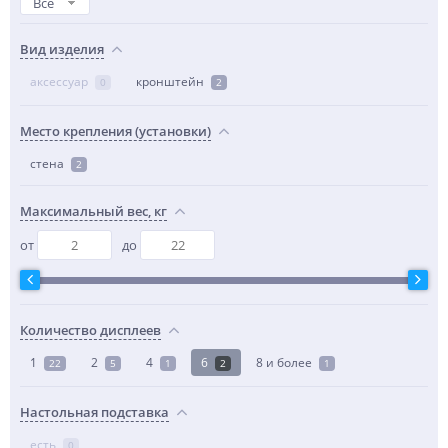
Все
Вид изделия
аксессуар
кронштейн
0
2
Место крепления (установки)
стена
2
Максимальный вес, кг
от
до
Количество дисплеев
1
2
4
6
8 и более
22
5
1
2
1
Настольная подставка
есть
0