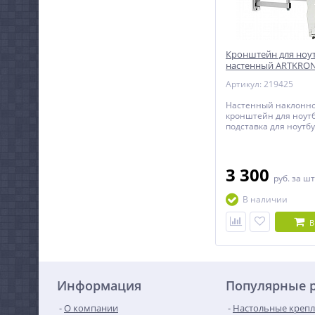
Кронштейн для ноу
настенный ARTKRON
Артикул: 219425
Настенный наклонн
кронштейн для ноутб
подставка для ноутбу
дюймов.
3 300
руб.
за шт
В наличии
В
Информация
Популярные 
О компании
Настольные крепл