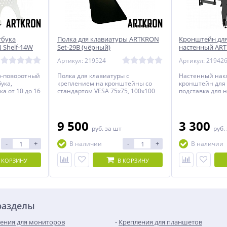
тбука
Полка для клавиатуры ARTKRON
Кронштейн для
 Shelf-14W
Set-29B (чёрный)
настенный ART
Артикул: 219524
Артикул: 21942
о-поворотный
Полка для клавиатуры с
Настенный нак
ука,
креплением на кронштейны со
кронштейн для 
ка от 10 до 16
стандартом VESA 75х75, 100х100
подставка для н
мм.
дюймов.
9 500
3 300
руб.
за шт
руб.
-
+
-
+
В наличии
В наличии
 КОРЗИНУ
В КОРЗИНУ
разделы
ения для мониторов
Крепления для планшетов