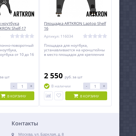
 ноутбука
Площадка ARTKRON Laptop Shelf
KRON Shelf-17
16
6
Артикул: 116034
лонно-поворотный
Площадка для ноутбука,
ноутбука,
устанавливается на кронштейны
оутбука от 10 до 16
в место площадок для крепления
мониторов.
2 550
за шт
руб.
за шт
-
+
-
+
В наличии
В КОРЗИНУ
В КОРЗИНУ
Контакты
Москва, ул. Барклая, д. 8