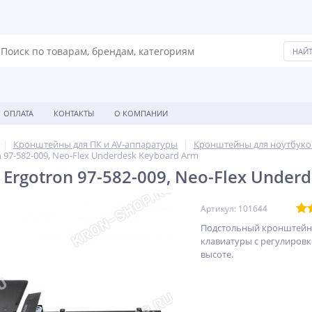
ОПЛАТА
КОНТАКТЫ
О КОМПАНИИ
Кронштейны для ПК и AV-аппаратуры
Кронштейны для ноутбуко
97-582-009, Neo-Flex Underdesk Keyboard Arm
Ergotron 97-582-009, Neo-Flex Under
Артикул: 101644
Подстольный кронштейн
клавиатуры c регулировк
высоте.