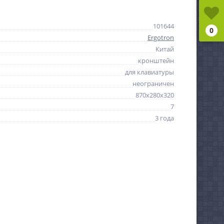
101644
0
Ergotron
Китай
кронштейн
для клавиатуры
неограничен
870x280x320
7
3 года