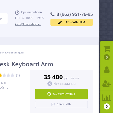
Время работы:
8 (962) 951-76-95
ПН-ВС 10:00 – 19:00
НАПИСАТЬ НАМ
info@kron-shop.ru
в и клавиатуры
0
desk Keyboard Arm
35 400
(1)
руб. за шт
 для
Нет в наличии
ой по
ЗАКАЗАТЬ ТОВАР
СРАВНИТЬ
0