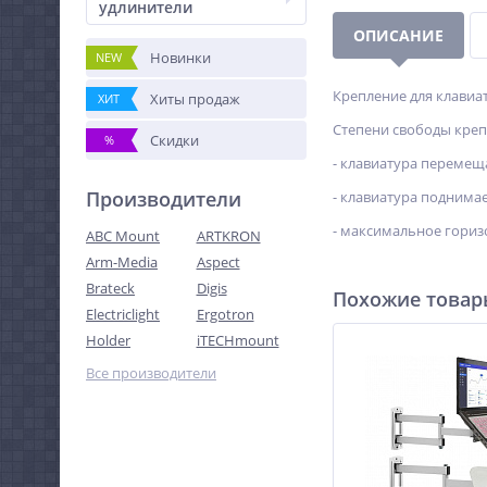
удлинители
ОПИСАНИЕ
Новинки
NEW
Крепление для клавиат
Хиты продаж
ХИТ
Степени свободы крепл
Скидки
%
- клавиатура перемеща
Производители
- клавиатура поднимае
- максимальное гориз
ABC Mount
ARTKRON
Arm-Media
Aspect
Brateck
Digis
Похожие това
Electriclight
Ergotron
Holder
iTECHmount
Все производители