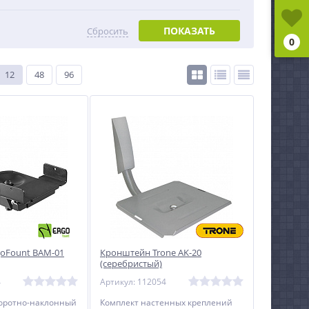
ПОКАЗАТЬ
Сбросить
0
12
48
96
oFount BAM-01
Кронштейн Trone AK-20
(серебристый)
4
Артикул: 112054
оротно-наклонный
Комплект настенных креплений