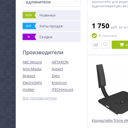
удлинители
кронштейн для виде
аудиоаппаратуры весо
Новинки
NEW
1 750
Хиты продаж
ХИТ
руб.
за шт
В наличии
Скидки
%
В
Производители
ABC Mount
ARTKRON
Arm-Media
Aspect
Brateck
Digis
Electriclight
Ergotron
Holder
iTECHmount
Все производители
Кронштейн Trone AK