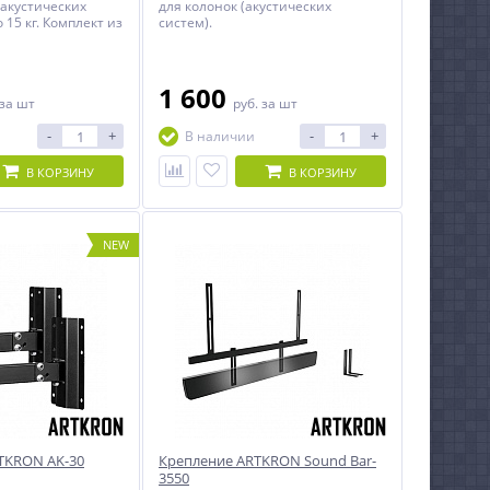
акустических
для колонок (акустических
 15 кг. Комплект из
систем).
1 600
за шт
руб.
за шт
-
+
-
+
В наличии
В КОРЗИНУ
В КОРЗИНУ
NEW
TKRON AK-30
Крепление ARTKRON Sound Bar-
3550