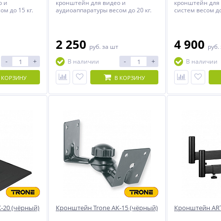
о и
кронштейн для видео и
кронштейн для 
м до 15 кг.
аудиоаппаратуры весом до 20 кг.
систем весом до
2 штук.
2 250
4 900
руб.
за шт
руб.
-
+
-
+
В наличии
В наличии
 КОРЗИНУ
В КОРЗИНУ
-20 (чёрный)
Кронштейн Trone AK-15 (чёрный)
Кронштейн AR