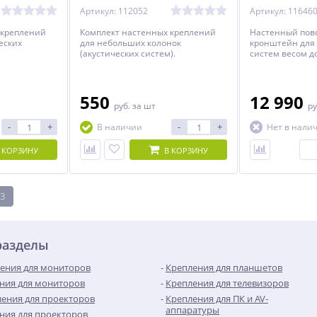
Артикул: 112052
Артикул: 11646
 креплений
Комплект настенных креплений
Настенный пов
еских
для небольших колонок
кронштейн для 
(акустических систем).
систем весом до
2 штук.
550
12 990
руб.
за шт
ру
-
+
-
+
В наличии
Нет в нали
 КОРЗИНУ
В КОРЗИНУ
3
разделы
ения для мониторов
Крепления для планшетов
ния для мониторов
Крепления для телевизоров
ения для проекторов
Крепления для ПК и AV-
аппаратуры
ния для проекторов