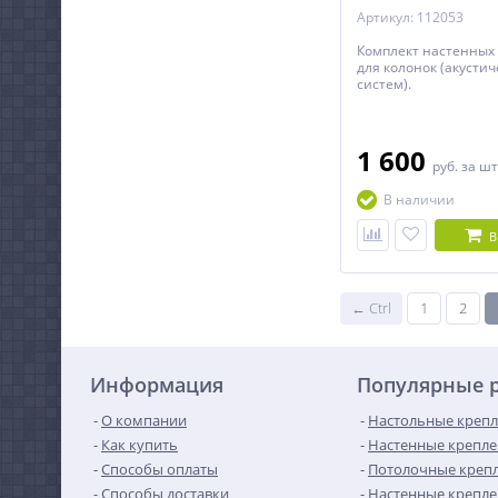
Артикул: 112053
Комплект настенных
для колонок (акустич
систем).
1 600
руб.
за шт
В наличии
В
← Ctrl
1
2
Информация
Популярные 
О компании
Настольные крепл
Как купить
Настенные крепле
Способы оплаты
Потолочные крепл
Способы доставки
Настенные крепле