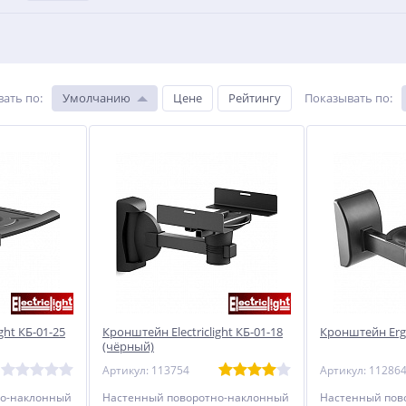
вать по
:
Умолчанию
Цене
Рейтингу
Показывать по
:
ght КБ-01-25
Кронштейн Electriclight КБ-01-18
Кронштейн Erg
(чёрный)
Артикул: 113754
Артикул: 11286
но-наклонный
Настенный поворотно-наклонный
Настенный пов