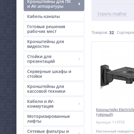
Кронштейны для ПК
и AV-аппаратуры
Скрыть подбор
Кабель-каналы
Готовые решения
рабочих мест
Товаров:
32
Сортиро
Кронштейны для
видеостен
Стойки для
презентаций
Серверные шкафы и
стойки
Кронштейны для
кассовой техники
Кабели и AV-
коммутация
Кронштейн Electricli
(чёрный)
Моторизированные
лифты
Артикул: 113755
Сетевые фильтры и
Настенный поворот