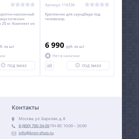
0
Артикул: 116336
оротно-наклонный
Крепление для саундбара под
акустических
телевизор.
 20 кг. Комплект из
6 990
б.
за шт
руб.
за шт
чии
Нет в наличии
ПОД ЗАКАЗ
ПОД ЗАКАЗ
Контакты
Москва, ул. Барклая, д. 8
8 (800) 700-34-09
ПН-ВС 10:00 – 20:00
info@kron-shop.ru