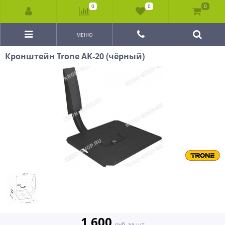
0
0
0
МЕНЮ
Кронштейн Trone AK-20 (чёрный)
1 600
руб. за шт