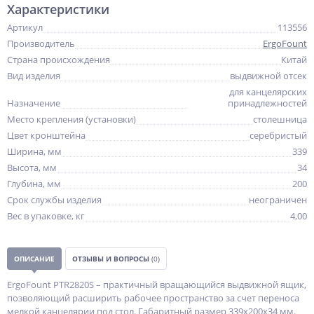
Характеристики
Артикул
113556
Производитель
ErgoFount
Страна происхождения
Китай
Вид изделия
выдвижной отсек
для канцелярских
Назначение
принадлежностей
Место крепления (установки)
столешница
Цвет кронштейна
серебристый
Ширина, мм
339
Высота, мм
34
Глубина, мм
200
Срок службы изделия
неограничен
Вес в упаковке, кг
4,00
ОПИСАНИЕ
ОТЗЫВЫ И ВОПРОСЫ
(0)
ErgoFount PTR2820S – практичный вращающийся выдвижной ящик,
позволяющий расширить рабочее пространство за счет переноса
мелкой канцелярии под стол. Габаритный размер 339x200x34 мм.