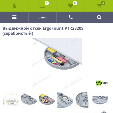
0
0
0
МЕНЮ
Выдвижной отсек ErgoFount PTR2820S
(серебристый)