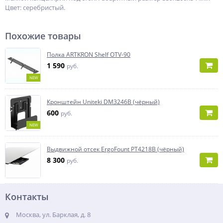
Цвет: серебристый.
Похожие товары
Полка ARTKRON Shelf OTV-90
1 590
руб.
NEW
Кронштейн Uniteki DM3246B (чёрный)
600
руб.
NEW
Выдвижной отсек ErgoFount PT4218B (чёрный)
8 300
руб.
Контакты
Москва, ул. Барклая, д. 8