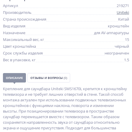
Артикул
219271
Производитель
Uniteki
Страна происхождения
Китай
Вид изделия
кронштейн
Назначение
для AV-аппаратуры
Максимальный вес, кг
15
Цвет кронштейна
чёрный
Срок службы изделия
неограничен
Вес в упаковке, кг
1.5
ОПИСАНИЕ
ОТЗЫВЫ И ВОПРОСЫ
(0)
Крепление для саундбара Uniteki SMS1670L крепится к кронштейну
телевизора и не требует лишних отверстий в стене. Такой способ
монтажа актуален при использовании подвижных телевизионных
кронштейнов с функциями наклона, поворота и изменении
высоты. При позиционировании телевизора в пространстве
саундбар перемещается вместе с телевизором. Таким образом
сохраняется направленность звука от саундбара относительно
экрана и ощущение присутствия. Подходит для большинства