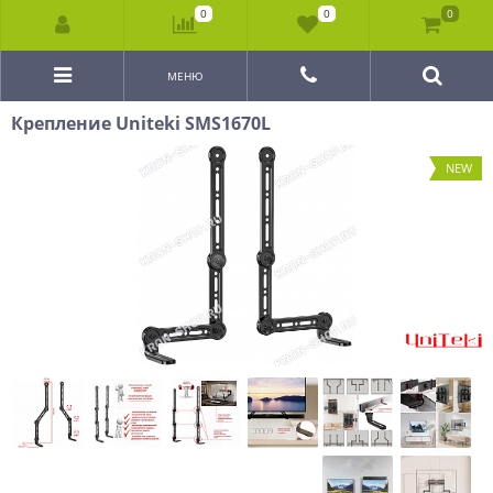
0
0
0
МЕНЮ
Крепление Uniteki SMS1670L
NEW