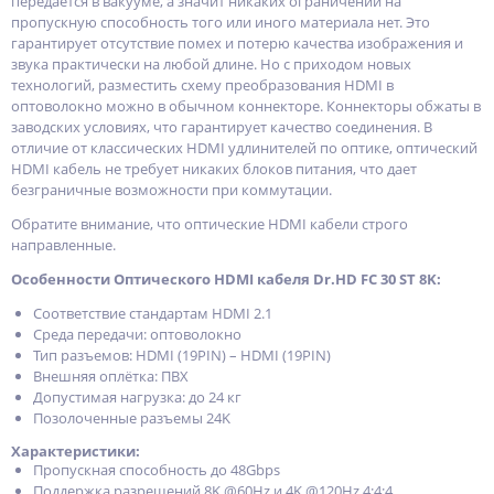
передается в вакууме, а значит никаких ограничений на
пропускную способность того или иного материала нет. Это
гарантирует отсутствие помех и потерю качества изображения и
звука практически на любой длине. Но с приходом новых
технологий, разместить схему преобразования HDMI в
оптоволокно можно в обычном коннекторе. Коннекторы обжаты в
заводских условиях, что гарантирует качество соединения. В
отличие от классических HDMI удлинителей по оптике, оптический
HDMI кабель не требует никаких блоков питания, что дает
безграничные возможности при коммутации.
Обратите внимание, что оптические HDMI кабели строго
направленные.
Особенности Оптического HDMI кабеля Dr.HD FC 30 ST 8K:
Соответствие стандартам НDМI 2.1
Среда передачи: оптоволокно
Тип разъемов: HDMI (19PIN) – HDMI (19PIN)
Внешняя оплётка: ПВХ
Допустимая нагрузка: до 24 кг
Позолоченные разъемы 24K
Характеристики:
Пропускная способность до 48Gbps
Поддержка разрешений 8K @60Hz и 4K @120Hz 4:4:4