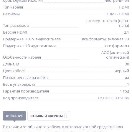
Срок службы изделия
неограничен
Тип кабеля
HDMI
Разъёмы
HDMI - HDMI
штекер - штекер (папа-
Тип разъёмов
папа)
Версия HDMI
2.1
Поддержка HDTV видеосигнала
все форматы, включая 3D
Поддержка HD аудиосигнала
все форматы
AOC (активный
Особенности кабеля
оптический)
Длина, м
30
Цвет кабеля
черный
Позолоченные разъёмы
да
Вес в упаковке, кг
1
Гарантия производителя
1 год
Код производителя
Dr.HD FC 30 ST 8K
ОПИСАНИЕ
ОТЗЫВЫ И ВОПРОСЫ
(0)
В отличии от обычного кабеля, в оптоволоконной среде сигнала