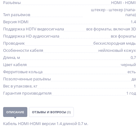
Разъёмы
HDMI - HDMI
штекер - штекер (папа-
Тип разъёмов
папа)
Версия HDMI
1.4
Поддержка HDTV видеосигнала
все форматы, включая 3D
Поддержка HD аудиосигнала
все форматы
Проводник
бескислородная медь
Особенности кабеля
нейлоновый кожух
Длина, м
0,7
Цвет кабеля
черный
Ферритовые кольца
есть
Позолоченные разъёмы
да
Вес в упаковке, кг
1
Гарантия производителя
1 год
ОПИСАНИЕ
ОТЗЫВЫ И ВОПРОСЫ
(0)
Кабель HDMI-HDMI версии 1.4 длиной 0.7 м.