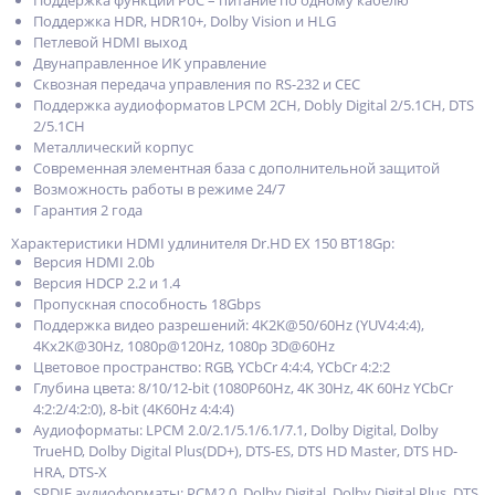
Поддержка функции PoC – питание по одному кабелю
Поддержка HDR, HDR10+, Dolby Vision и HLG
Петлевой HDMI выход
Двунаправленное ИК управление
Сквозная передача управления по RS-232 и CEC
Поддержка аудиоформатов LPCM 2CH, Dobly Digital 2/5.1CH, DTS
2/5.1CH
Металлический корпус
Современная элементная база с дополнительной защитой
Возможность работы в режиме 24/7
Гарантия 2 года
Характеристики HDMI удлинителя Dr.HD EX 150 BT18Gp:
Версия HDMI 2.0b
Версия HDCP 2.2 и 1.4
Пропускная способность 18Gbps
Поддержка видео разрешений: 4K2K@50/60Hz (YUV4:4:4),
4Kx2K@30Hz, 1080p@120Hz, 1080p 3D@60Hz
Цветовое пространство: RGB, YCbCr 4:4:4, YCbCr 4:2:2
Глубина цвета: 8/10/12-bit (1080P60Hz, 4K 30Hz, 4K 60Hz YCbCr
4:2:2/4:2:0), 8-bit (4K60Hz 4:4:4)
Аудиоформаты: LPCM 2.0/2.1/5.1/6.1/7.1, Dolby Digital, Dolby
TrueHD, Dolby Digital Plus(DD+), DTS-ES, DTS HD Master, DTS HD-
HRA, DTS-X
SPDIF аудиоформаты: PCM2.0, Dolby Digital, Dolby Digital Plus, DTS