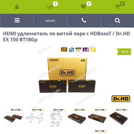
0
0
0
МЕНЮ
HDMI удлинитель по витой паре с HDBaseT / Dr.HD
EX 150 BT18Gp
NEW