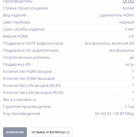
Производитель
Dr.HD
Страна происхождения
Китай
Вид изделия
удлинитель HDMI
Цвет прибора
чёрный
Срок службы изделия
5 лет
Версия HDMI
2.0
Поддержка HDTV видеосигнала
все форматы, включая 3D
Поддержка HD аудиосигнала
все форматы
Позолоченные разъёмы
да
Поддержка 3D
есть
Количество HDMI входов
1
Количество HDMI выходов
1
Количество LAN входов (RJ-45)
1
Количество LAN выходов (RJ-45)
1
Вес в упаковке, кг
1
Гарантия производителя
1 год
Код производителя
Dr.HD EX 150 BT18Gp
ОПИСАНИЕ
ОТЗЫВЫ И ВОПРОСЫ
(0)