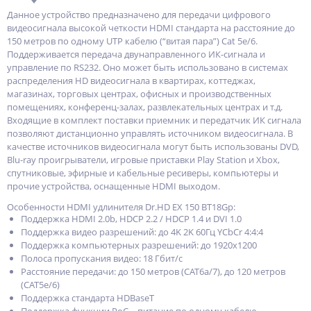
Данное устройство предназначено для передачи цифрового
видеосигнала высокой четкости HDMI стандарта на расстояние до
150 метров по одному UTP кабелю (“витая пара”) Cat 5e/6.
Поддерживается передача двунаправленного ИК-сигнала и
управление по RS232. Оно может быть использовано в системах
распределения HD видеосигнала в квартирах, коттеджах,
магазинах, торговых центрах, офисных и производственных
помещениях, конференц-залах, развлекательных центрах и т.д.
Входящие в комплект поставки приемник и передатчик ИК сигнала
позволяют дистанционно управлять источником видеосигнала. В
качестве источников видеосигнала могут быть использованы DVD,
Blu-ray проигрыватели, игровые приставки Play Station и Xbox,
спутниковые, эфирные и кабельные ресиверы, компьютеры и
прочие устройства, оснащенные HDMI выходом.
Особенности HDMI удлинителя Dr.HD EX 150 BT18Gp:
Поддержка HDMI 2.0b, HDCP 2.2 / HDCP 1.4 и DVI 1.0
Поддержка видео разрешений: до 4K 2K 60Гц YCbCr 4:4:4
Поддержка компьютерных разрешений: до 1920х1200
Полоса пропускания видео: 18 Гбит/с
Расстояние передачи: до 150 метров (CAT6a/7), до 120 метров
(CAT5e/6)
Поддержка стандарта HDBaseT