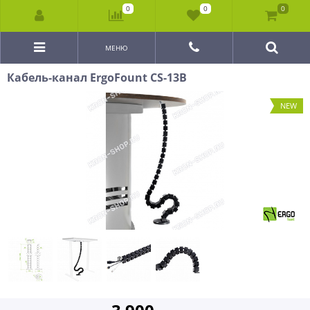
0
0
0
МЕНЮ
Кабель-канал ErgoFount CS-13B
NEW