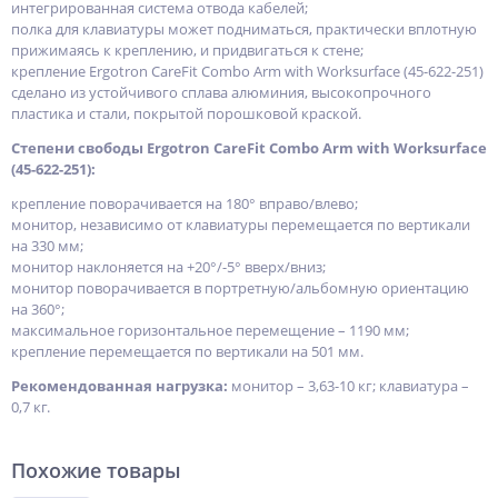
интегрированная система отвода кабелей;
полка для клавиатуры может подниматься, практически вплотную
прижимаясь к креплению, и придвигаться к стене;
крепление Ergotron CareFit Combo Arm with Worksurface (45-622-251)
сделано из устойчивого сплава алюминия, высокопрочного
пластика и стали, покрытой порошковой краской.
Степени свободы Ergotron CareFit Combo Arm with Worksurface
(45-622-251):
крепление поворачивается на 180° вправо/влево;
монитор, независимо от клавиатуры перемещается по вертикали
на 330 мм;
монитор наклоняется на +20°/-5° вверх/вниз;
монитор поворачивается в портретную/альбомную ориентацию
на 360°;
максимальное горизонтальное перемещение – 1190 мм;
крепление перемещается по вертикали на 501 мм.
Рекомендованная нагрузка:
монитор – 3,63-10 кг; клавиатура –
0,7 кг.
Похожие товары