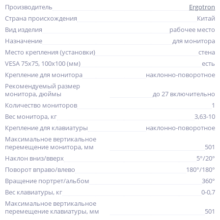
Производитель
Ergotron
Страна происхождения
Китай
Вид изделия
рабочее место
Назначение
для монитора
Место крепления (установки)
стена
VESA 75x75, 100x100 (мм)
есть
Крепление для монитора
наклонно-поворотное
Рекомендуемый размер
монитора, дюймы
до 27 включительно
Количество мониторов
1
Вес монитора, кг
3,63-10
Крепление для клавиатуры
наклонно-поворотное
Максимальное вертикальное
перемещение монитора, мм
501
Наклон вниз/вверх
5°/20°
Поворот вправо/влево
180°/180°
Вращение портрет/альбом
360°
Вес клавиатуры, кг
0-0,7
Максимальное вертикальное
перемещение клавиатуры, мм
501