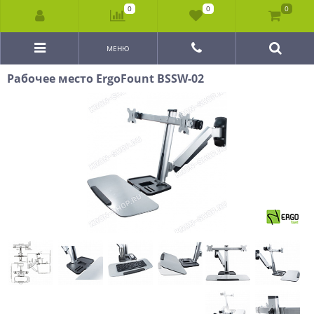
0
0
0
МЕНЮ
Рабочее место ErgoFount BSSW-02