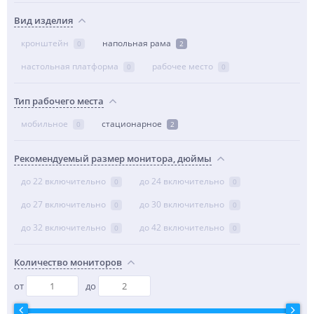
Вид изделия
кронштейн
напольная рама
0
2
настольная платформа
рабочее место
0
0
Тип рабочего места
мобильное
стационарное
0
2
Рекомендуемый размер монитора, дюймы
до 22 включительно
до 24 включительно
0
0
до 27 включительно
до 30 включительно
0
0
до 32 включительно
до 42 включительно
0
0
Количество мониторов
от
до