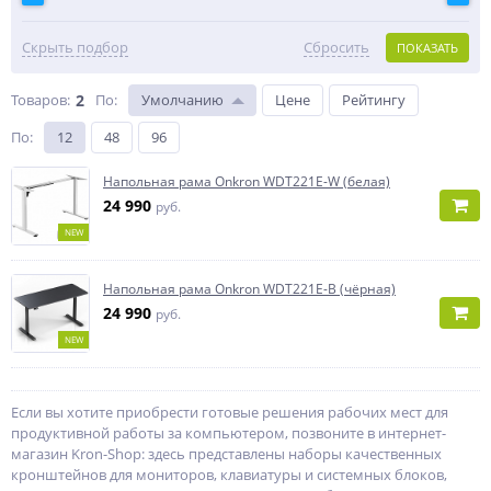
Скрыть подбор
Сбросить
ПОКАЗАТЬ
Товаров:
2
По
:
Умолчанию
Цене
Рейтингу
По
:
12
48
96
Напольная рама Onkron WDT221E-W (белая)
24 990
руб.
NEW
Напольная рама Onkron WDT221E-B (чёрная)
24 990
руб.
NEW
Если вы хотите приобрести готовые решения рабочих мест для
продуктивной работы за компьютером, позвоните в интернет-
магазин Kron-Shop: здесь представлены наборы качественных
кронштейнов для мониторов, клавиатуры и системных блоков,