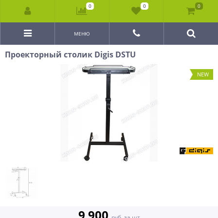
0
0
0
МЕНЮ
Проекторный столик Digis DSTU
NEW
9 900
руб. за шт