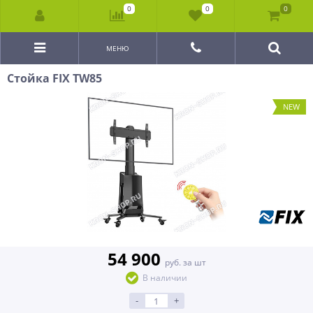
0
0
0
МЕНЮ
Стойка FIX TW85
NEW
54 900
руб. за шт
В наличии
-
+