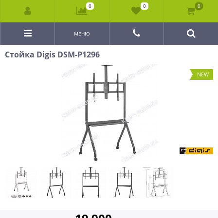
0
0
0
МЕНЮ
Стойка Digis DSM-P1296
NEW