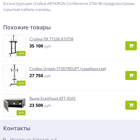
В конструкции стойки ARTKRON Conference STM-90 предусмотрены
скрытые кабель-каналы.
Похожие товары
Стойка FIX TTL06-610TW
35 100
руб.
NEW
Стойка Uniteki ST007RDLIFT (серебристая)
27 750
руб.
NEW
Ящик ErgoFount KFT 05AS
23 500
руб.
NEW
Контакты
Москва, ул. Барклая, д. 8