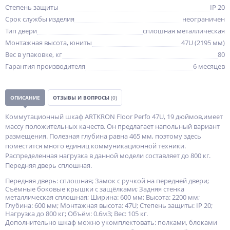
Степень защиты
IP 20
Срок службы изделия
неограничен
Тип двери
сплошная металлическая
Монтажная высота, юниты
47U (2195 мм)
Вес в упаковке, кг
80
Гарантия производителя
6 месяцев
ОПИСАНИЕ
ОТЗЫВЫ И ВОПРОСЫ
(0)
Коммутационный шкаф ARTKRON Floor Perfo 47U, 19 дюймов,имеет
массу положительных качеств. Он предлагает напольный вариант
размещения. Полезная глубина равна 465 мм, поэтому здесь
поместится много единиц коммуникационной техники.
Распределенная нагрузка в данной модели составляет до 800 кг.
Передняя дверь сплошная.
Передняя дверь: сплошная; Замок с ручкой на передней двери;
Съёмные боковые крышки с защёлками; Задняя стенка
металлическая сплошная; Ширина: 600 мм; Высота: 2200 мм;
Глубина: 600 мм; Монтажная высота: 47U; Степень защиты: IP 20;
Нагрузка до 800 кг; Объём: 0.6м3; Вес: 105 кг.
Дополнительно шкаф можно укомплектовать: полками, блоками