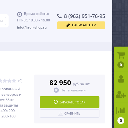
Время работы:
8 (962) 951-76-95
ПН-ВС 10:00 – 19:00
НАПИСАТЬ НАМ
info@kron-shop.ru
0
82 950
(0)
руб. за шт
зированный
Нет в наличии
елевизоров и
ес 65 кг
ЗАКАЗАТЬ ТОВАР
ема защиты
 400x200,
СРАВНИТЬ
, 200x100.
0