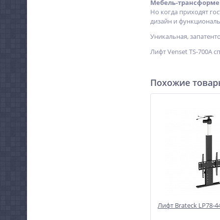
Мебель-трансформе
Но когда приходят гос
дизайн и функциональ
Уникальная, запатент
Лифт Venset TS-700A с
Похожие това
Лифт Brateck LP78-