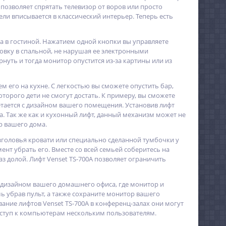
 позволяет спрятать телевизор от воров или просто
ели вписывается в классический интерьер. Теперь есть
 в гостиной. Нажатием одной кнопки вы управляете
новку в спальной, не нарушая ее электронными
нуть и тогда монитор опустится из-за картины или из
м его на кухне. С легкостью вы сможете опустить бар,
оторого дети не смогут достать. К примеру, вы сможете
четается с дизайном вашего помещения. Установив лифт
а. Так же как и кухонный лифт, данный механизм может не
р вашего дома.
изголовья кровати или специально сделанной тумбочки у
ент убрать его. Вместе со всей семьей соберитесь на
лаз долой. Лифт Venset TS-700A позволяет ограничить
дизайном вашего домашнего офиса, где монитор и
шь убрав пульт, а также сохраните монитор вашего
вание лифтов Venset TS-700A в конференц-залах они могут
оступ к компьютерам нескольким пользователям.