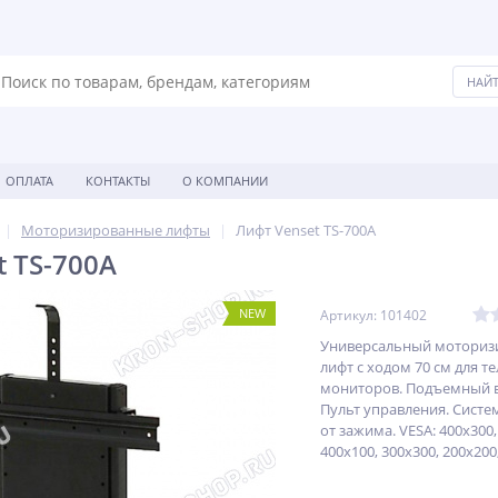
ОПЛАТА
КОНТАКТЫ
О КОМПАНИИ
Моторизированные лифты
Лифт Venset TS-700A
t TS-700A
NEW
Артикул: 101402
Универсальный мотори
лифт с ходом 70 см для т
мониторов. Подъемный в
Пульт управления. Сист
от зажима. VESA: 400x300,
400x100, 300x300, 200x200