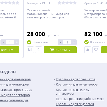
Артикул: 219563
Артикул: 10418
для
Универсальный
Универсальны
алью до 55".
моторизированный лифт для
моторизирован
подъёмный
телевизоров и мониторов.
60 см для теле
чного /
мониторов. Лиф
.
сплошной задне
управления Си
зажима. VESA: 2
28 000
82 100
 шт
руб.
за шт
ру
-
+
-
+
В наличии
В наличии
 КОРЗИНУ
В КОРЗИНУ
разделы
ения для мониторов
Крепления для планшетов
ния для мониторов
Крепления для телевизоров
ения для проекторов
Крепления для ПК и AV-
аппаратуры
ния для проекторов
Готовые решения рабочих мест
ные крепления для
Крепления для видеостен