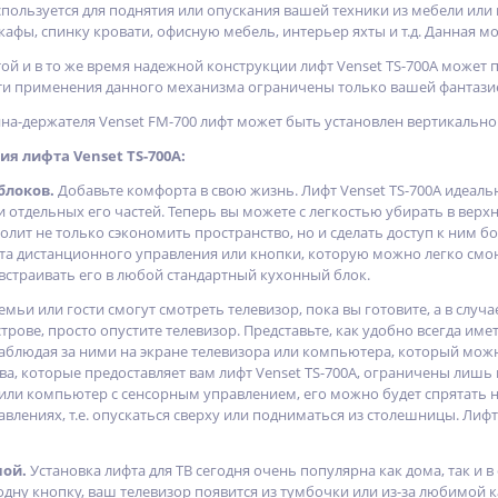
спользуется для поднятия или опускания вашей техники из мебели или
афы, спинку кровати, офисную мебель, интерьер яхты и т.д. Данная мо
ой и в то же время надежной конструкции лифт Venset TS-700A может п
ти применения данного механизма ограничены только вашей фантази
-держателя Venset FM-700 лифт может быть установлен вертикально с
я лифта Venset TS-700A:
блоков.
Добавьте комфорта в свою жизнь. Лифт Venset TS-700A идеаль
 и отдельных его частей. Теперь вы можете с легкостью убирать в ве
олит не только сэкономить пространство, но и сделать доступ к ним 
та дистанционного управления или кнопки, которую можно легко смо
встраивать его в любой стандартный кухонный блок.
мьи или гости смогут смотреть телевизор, пока вы готовите, а в случ
трове, просто опустите телевизор. Представьте, как удобно всегда им
блюдая за ними на экране телевизора или компьютера, который мож
ва, которые предоставляет вам лифт Venset TS-700A, ограничены лишь
 или компьютер с сенсорным управлением, его можно будет спрятать
авлениях, т.е. опускаться сверху или подниматься из столешницы. Ли
ной.
Установка лифта для ТВ сегодня очень популярна как дома, так и
одну кнопку, ваш телевизор появится из тумбочки или из-за любимой 