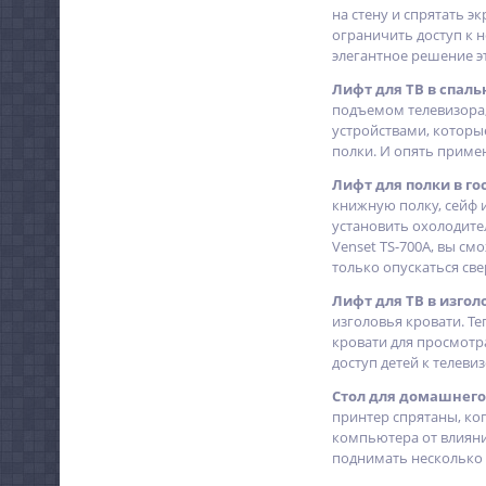
на стену и спрятать э
ограничить доступ к н
элегантное решение э
Лифт для ТВ в спаль
подъемом телевизора,
устройствами, которые
полки. И опять приме
Лифт для полки в го
книжную полку, сейф и
установить охолодител
Venset TS-700A, вы с
только опускаться све
Лифт для ТВ в изгол
изголовья кровати. Те
кровати для просмотра
доступ детей к телевиз
Стол для домашнего 
принтер спрятаны, ког
компьютера от влияния
поднимать несколько 