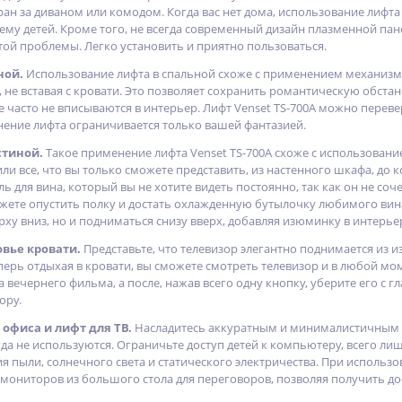
кран за диваном или комодом. Когда вас нет дома, использование лифта
ему детей. Кроме того, не всегда современный дизайн плазменной пан
той проблемы. Легко установить и приятно пользоваться.
ной.
Использование лифта в спальной схоже с применением механизма
 не вставая с кровати. Это позволяет сохранить романтическую обста
 часто не вписываются в интерьер. Лифт Venset TS-700A можно перевер
нение лифта ограничивается только вашей фантазией.
стиной.
Такое применение лифта Venset TS-700A схоже с использование
ли все, что вы только сможете представить, из настенного шкафа, до к
ь для вина, который вы не хотите видеть постоянно, так как он не со
можете опустить полку и достать охлажденную бутылочку любимого вин
рху вниз, но и подниматься снизу вверх, добавляя изюминку в интерье
овье кровати.
Представьте, что телевизор элегантно поднимается из 
перь отдыхая в кровати, вы сможете смотреть телевизор и в любой мом
 вечернего фильма, а после, нажав всего одну кнопку, уберите его с г
ору.
офиса и лифт для ТВ.
Насладитесь аккуратным и минималистичным 
да не используются. Ограничьте доступ детей к компьютеру, всего ли
 пыли, солнечного света и статического электричества. При использо
мониторов из большого стола для переговоров, позволяя получить д