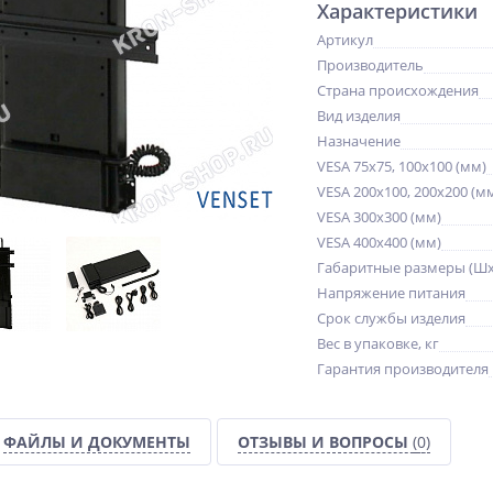
Характеристики
Артикул
Производитель
Страна происхождения
Вид изделия
Назначение
VESA 75x75, 100x100 (мм)
VESA 200x100, 200x200 (м
VESA 300x300 (мм)
VESA 400x400 (мм)
Габаритные размеры (Шx
Напряжение питания
Срок службы изделия
Вес в упаковке, кг
Гарантия производителя
ФАЙЛЫ И ДОКУМЕНТЫ
ОТЗЫВЫ И ВОПРОСЫ
(0)