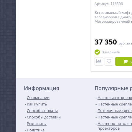
Артикул: 116306
Встраиваемый лифт 
телевизоров с диагон
Моторизированный 
механизм для потоло
напольного монтажа
37 350
руб.
за
В наличии
В
Информация
Популярные 
О компании
Настольные крепл
Как купить
Настенные крепле
Способы оплаты
Потолочные крепл
Способы доставки
Настенные крепле
Реквизиты
Настенно-потолоч
проекторов
Политика