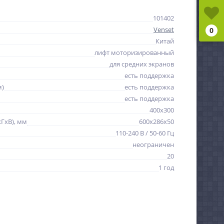
101402
Venset
0
Китай
лифт моторизированный
для средних экранов
есть поддержка
м)
есть поддержка
есть поддержка
400x300
ГxВ), мм
600x286x50
110-240 В / 50-60 Гц
неограничен
20
1 год