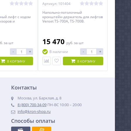
1
Артикул: 101404
й
Напольно-потолочный
ный лифт с ходом
кронштейн-держатель для лифтов
визоров и
Venset TS-700A, TS-700B.
т для ТВ со
й стенкой. Пульт
стема защиты от
00x200, 200x100.
15 470
б.
за шт
руб.
за шт
-
+
-
+
В наличии
В КОРЗИНУ
В КОРЗИНУ
Контакты
Москва, ул. Барклая, д. 8
8 (800) 700-34-09
ПН-ВС 10:00 – 20:00
info@kron-shop.ru
Способы оплаты