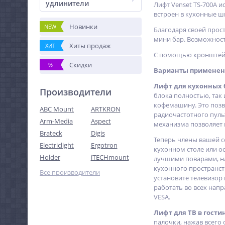
удлинители
Лифт Venset TS-700A и
встроен в кухонные шк
Новинки
NEW
Благодаря своей прост
мини бар. Возможнос
Хиты продаж
ХИТ
С помощью кронштейна
Скидки
%
Варианты применени
Лифт для кухонных 
Производители
блока полностью, так
кофемашину. Это позв
ABC Mount
ARTKRON
радиочастотного пуль
Arm-Media
Aspect
механизма позволяет 
Brateck
Digis
Теперь члены вашей се
Electriclight
Ergotron
кухонном столе или ос
Holder
iTECHmount
лучшими поварами, на
кухонного пространст
Все производители
установите телевизор
работать во всех напр
VESA.
Лифт для ТВ в гости
палочки, нажав всего 