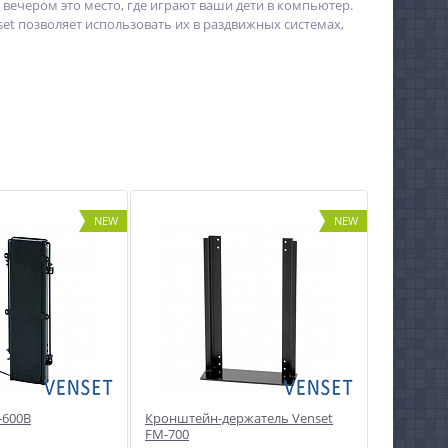
вечером это место, где играют ваши дети в компьютер.
set позволяет использовать их в раздвижных системах,
NEW
NEW
-600B
Кронштейн-держатель Venset
FM-700