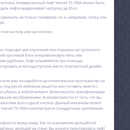
 потолка. Универсальный лифт Venset TS-700A может быть
дель лифта выдерживает нагрузку до 65 кг.
однимать не только телевизор, но и, например, полку или
ей.
тоя на полу или на потолке.
но подходит для опускания или подъема как кухонного
рхний кухонный блок микроволновую печь или
более удобным. Лифт управляется при помощи
нтировать в легкодоступном месте. Компактный дизайн
ае если вам понадобится дополнительное пространство на
еть под рукой любимые рецепты или готовить вместе с
но убрать в любой момент. Возможности трансформации
 вашим воображением. В независимости от того, что вы
 нажатием всего одной кнопки. Данный механизм может
фт Venset TS-700A комплектуется стандартным креплением
 в офисе по всему миру. Как по мановению волшебной
картины, висящей на стене. Вы можете смонтировать лифт