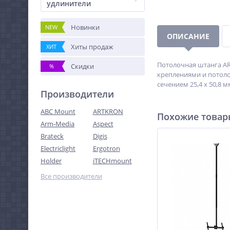
удлинители
Новинки
NEW
ОПИСАНИЕ
Хиты продаж
ХИТ
Потолочная штанга AR
Скидки
%
креплениями и потоло
сечением 25,4 х 50,8 
Производители
ABC Mount
ARTKRON
Похожие това
Arm-Media
Aspect
Brateck
Digis
Electriclight
Ergotron
Holder
iTECHmount
Все производители