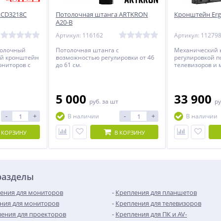
LCD3218С
Потолочная штанга ARTKRON
Кронштейн Er
A20-B
Артикул: 116162
Артикул: 11279
толочный
Потолочная штанга с
Механический 
ый кронштейн
возможностью регулировки от 46
регулировкой п
ониторов с
до 61 см.
телевизоров и 
 70 дюймов.
диагональю от 
5 000
33 900
руб.
за шт
ру
-
+
-
+
В наличии
В наличии
 КОРЗИНУ
В КОРЗИНУ
разделы
ения для мониторов
Крепления для планшетов
ния для мониторов
Крепления для телевизоров
ения для проекторов
Крепления для ПК и AV-