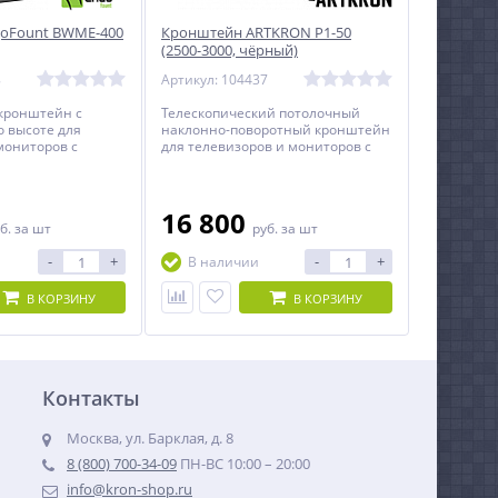
goFount BWME-400
Кронштейн ARTKRON P1-50
(2500-3000, чёрный)
8
Артикул: 104437
кронштейн с
Телескопический потолочный
о высоте для
наклонно-поворотный кронштейн
мониторов с
для телевизоров и мониторов с
37 до 55 дюймов.
диагональю от 32 до 60 дюймов.
16 800
б.
за шт
руб.
за шт
-
+
-
+
В наличии
В КОРЗИНУ
В КОРЗИНУ
Контакты
Москва, ул. Барклая, д. 8
8 (800) 700-34-09
ПН-ВС 10:00 – 20:00
info@kron-shop.ru