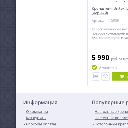
Кронштейн Uniteki 
(черный)
Артикул: 115989
Телескопический по
поворотно-наклонн
для телевизоров и м
диагональю от 37 до
5 990
руб.
за шт
В наличии
В
Информация
Популярные 
О компании
Настольные крепл
Как купить
Настенные крепле
Способы оплаты
Потолочные крепл