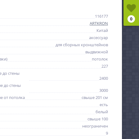
116177
0
ARTKRON
Китай
аксессуар
для сборных кронштейнов
выдвижной
вки)
потолок
227
 до стены
2400
е до стены
3000
е от потолка
свыше 201 см
есть
белый
свыше 100
неограничен
9