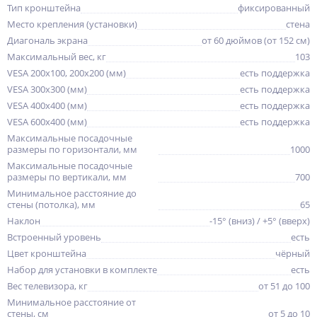
Тип кронштейна
фиксированный
Место крепления (установки)
стена
Диагональ экрана
от 60 дюймов (от 152 см)
Максимальный вес, кг
103
VESA 200x100, 200x200 (мм)
есть поддержка
VESA 300x300 (мм)
есть поддержка
VESA 400x400 (мм)
есть поддержка
VESA 600x400 (мм)
есть поддержка
Максимальные посадочные
размеры по горизонтали, мм
1000
Максимальные посадочные
размеры по вертикали, мм
700
Минимальное расстояние до
стены (потолка), мм
65
Наклон
-15° (вниз) / +5° (вверх)
Встроенный уровень
есть
Цвет кронштейна
чёрный
Набор для установки в комплекте
есть
Вес телевизора, кг
от 51 до 100
Минимальное расстояние от
стены, см
от 5 до 10